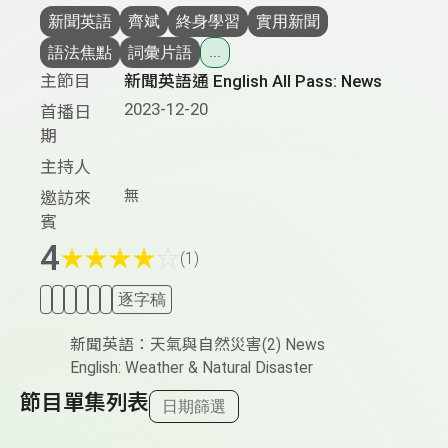
新聞英語
齊斌
終身學習
實用新聞
語法焦點
詞彙片語
...
主節目
新聞英語通 English All Pass: News
2023-12-20
首播日
期
主持人
無
邀訪來
賓
4
★
★
★
★
☆
(1)
逐字稿
新聞英語：天氣與自然災害(2) News
English: Weather & Natural Disaster
節目單集列表
日期篩選