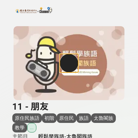
搜尋關鍵字：可輸入節目名稱、主持人或關鍵字
上方功能區塊
11 - 朋友
原住民族語
初階
原住民
族語
太魯閣族
教學
...
主節目
輕鬆學族語-太魯閣族語