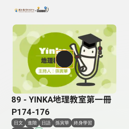
搜尋關鍵字：可輸入節目名稱、主持人或關鍵字
上方功能區塊
89 - YINKA地理教室第一冊
P174-176
日文
進階
日語
孫寅華
終身學習