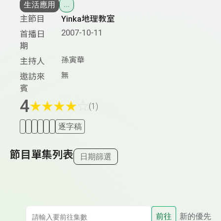
生活應用
...
主節目
Yinka地理教室
2007-10-11
首播日
期
孫寅華
主持人
無
邀訪來
賓
4
★
★
★
★
☆
(1)
逐字稿
節目單集列表
日期篩選
前往
新的優先