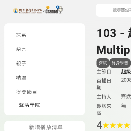
上方功能區塊
左側邊選單
103 
探索
Multi
語言
親子
齊斌
終身學習
主節目
超級
精選
2008
首播日
期
得獎節目
齊斌
主持人
聲活學院
無
邀訪來
賓
4
★
★
★
★
新增播放清單