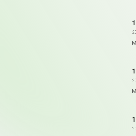
2
M
2
M
2