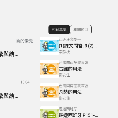
相關單集
相關節目
顯示相關單集
西班牙文酷一
新的優先
(1)課文問答: 3 (2)課文帶讀: 1
李靜枝
110- 超級英語通-英檢篇 110 Multiple Choices/詞彙與結構-20
台灣閩南語我嘛會
古錐的用法
鄭安住
10:04
台灣閩南語我嘛會
凡勢的用法
109- 超級英語通-英檢篇 109 Multiple Choices/詞彙與結構-19
鄭安住
遨遊西班牙
遨遊西班牙 P151-152