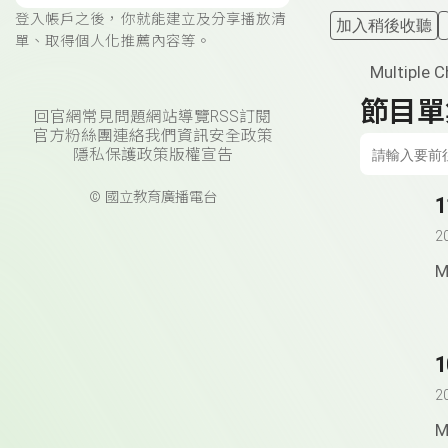
登入帳戶之後，你就能建立及分享播放清
加入稍後收聽
單、取得個人化推薦內容等。
Multiple
節目單
回官網
常見問題
網站導覽
RSS訂閱
官方粉絲團
連絡我們
資訊安全政策
隱私保護政策
版權宣告
© 國立教育廣播電台
2
M
2
M