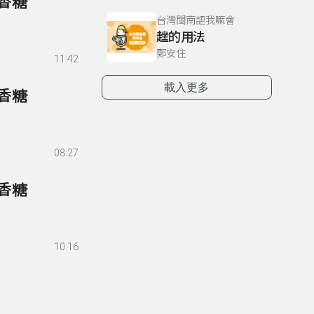
口香糖
台灣閩南語我嘛會
趖的用法
鄭安住
11:42
載入更多
口香糖
08:27
口香糖
10:16