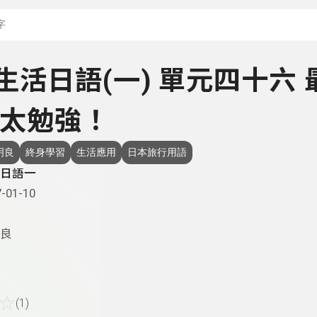
搜尋關鍵字：可輸入節
- 生活日語(一) 單元四十六 
太勉強！
明良
終身學習
生活應用
日本旅行用語
日語一
-01-10
良
☆
(1)