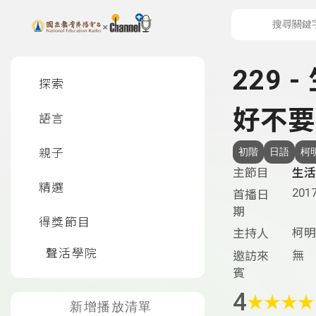
上方功能區塊
左側邊選單
229 
探索
好不要
語言
親子
初階
日語
柯
主節目
生活
精選
2017
首播日
期
得獎節目
柯明
主持人
聲活學院
無
邀訪來
賓
4
★
★
★
★
新增播放清單