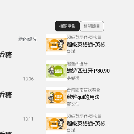
相關單集
相關節目
顯示相關單集
超級英語通-英檢篇
新的優先
超級英語通-英檢篇 083 Cloze Test/段落填空-13
齊斌
口香糖
遨遊西班牙
遨遊西班牙 P80.90
李靜枝
13:06
台灣閩南語我嘛會
口香糖
歕雞gui的用法
鄭安住
超級英語通-英檢篇
13:11
超級英語通-英檢篇 035 Weekend Trip- 週末旅遊
齊斌