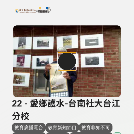
搜尋關鍵字：可輸入節目名稱、主持人或關鍵字
上方功能區塊
22 - 愛鄉護水-台南社大台江
分校
教育廣播電台
教育新知節目
教育非知不可