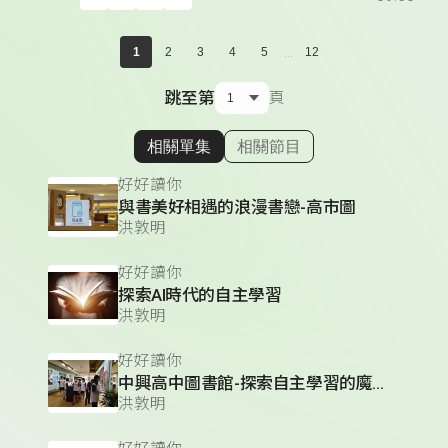
...
1
2
3
4
5
12
跳至第
頁
相關單集
相關節目
顯示相關單集
好好讀你
與書美好相遇的浪漫書戀-高市圖
洪敦明
好好讀你
探索AI時代的自主學習
洪敦明
好好讀你
中興高中圖書館-探索自主學習的魔幻圖書館
洪敦明