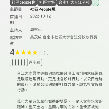
社區people眺
社區大學
台南社大台江分校
...
主節目
社區People眺
2022-10-12
首播日
期
周聖心
主持人
吳茂成 台南市社區大學台江分校執行長
邀訪來
賓
4
★
★
★
★
☆
(1)
逐字稿
台江大廟興學運動倡議推展台灣山海圳國家綠道既
是環境治理行動，更是社會設計行動，以公民走路
的義行，匯聚公民倡議的社群力量，轉為社會設計
行動。
義行力量有如左行右進的雙足，一是人文與水文的
踏溯，重回土地、重回村廟的溯源，重新將被淹