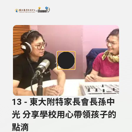
搜尋關鍵字：可輸入節目名稱、主持人或關鍵字
上方功能區塊
13 - 東大附特家長會長孫中
光 分享學校用心帶領孩子的
點滴