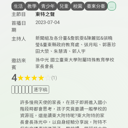
生活
教學
青少年
兒童
校園
臺東分臺
...
主節目
東特之聲
2023-07-04
首播日
期
新聞組及各分臺&詹凱雯&陳麗如&張曉
主持人
瑩&臺東縣政府教育處、張月昭、郭惠珍
田大榮、朱慧清、郭人宇
孫中光 國立臺東大學附屬特殊教育學校
邀訪來
家長會長
賓
4
★
★
★
★
☆
(1)
逐字稿
許多慢飛天使的家長，在孩子即將進入國小
階段時都會思考，孩子究竟要讀一般學校的
資源班，還是讀東大附特呢?東大附特的家
長會長孫光中，以自身經驗分享說，附特不