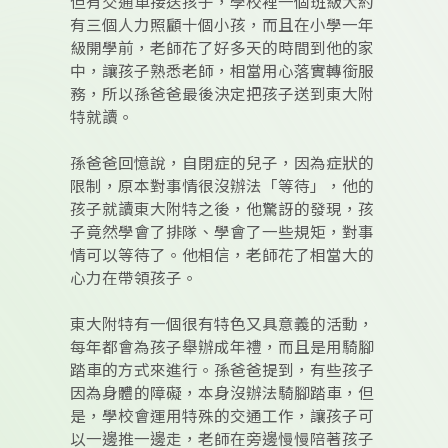
但有交通車接送孩子，學校裡一個班級大約
有三個人力照顧十個小孩，而且在小學一年
級開學前，老師花了好多天的時間到他的家
中，讓孩子熟悉老師，相當用心落實轉銜服
務，所以孫爸爸最後決定把孩子送到東大附
特就讀。
孫爸爸回憶說，自閉症的兒子，因為症狀的
限制，原本對事情很沒辦法「等待」，他的
孩子就讀東大附特之後，他驚訝的發現，孩
子竟然學會了排隊、學會了一些規矩，對事
情可以等待了。他相信，老師花了相當大的
心力在帶領孩子。
東大附特有一個很有特色又具意義的活動，
每年都會為孩子舉辦成年禮，而且是用騎腳
踏車的方式來進行。孫爸爸提到，有些孩子
因為身體的障礙，本身沒辦法騎腳踏車，但
是，學校會運用特殊的交通工作，讓孩子可
以一邊推一邊走，老師在旁邊慢慢陪著孩子