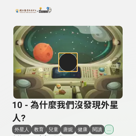
搜尋關鍵字：可輸入節目名稱、主持人或關鍵字
上方功能區塊
10 - 為什麼我們沒發現外星
人?
外星人
教育
兒童
唐妮
健康
閱讀
...