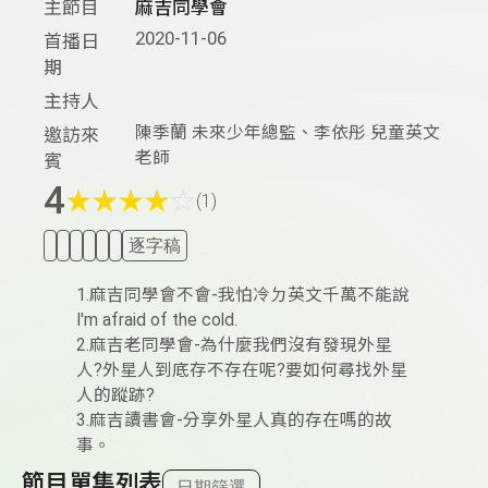
主節目
麻吉同學會
2020-11-06
首播日
期
主持人
陳季蘭 未來少年總監、李依彤 兒童英文
邀訪來
老師
賓
4
★
★
★
★
☆
(1)
逐字稿
1.麻吉同學會不會-我怕冷ㄉ英文千萬不能說
I'm afraid of the cold.
2.麻吉老同學會-為什麼我們沒有發現外星
人?外星人到底存不存在呢?要如何尋找外星
人的蹤跡?
3.麻吉讀書會-分享外星人真的存在嗎的故
事。
節目單集列表
日期篩選