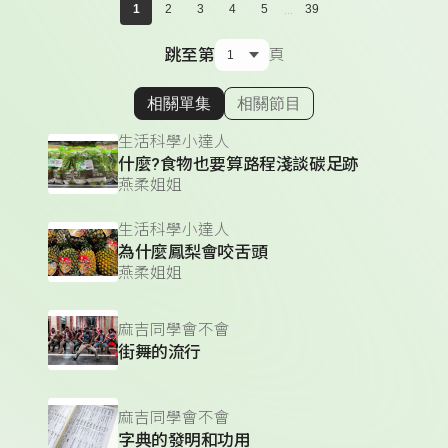
...
1
2
3
4
5
39
跳至第
頁
相關單集
相關節目
顯示相關單集
生活科學小達人
什麼?食物也要算路程淺談碳足跡
燕柔姐姐
生活科學小達人
為什麼鳳梨會咬舌頭
燕柔姐姐
麻吉同學會不會
街舞的流行
麻吉同學會不會
字典的發明和功用