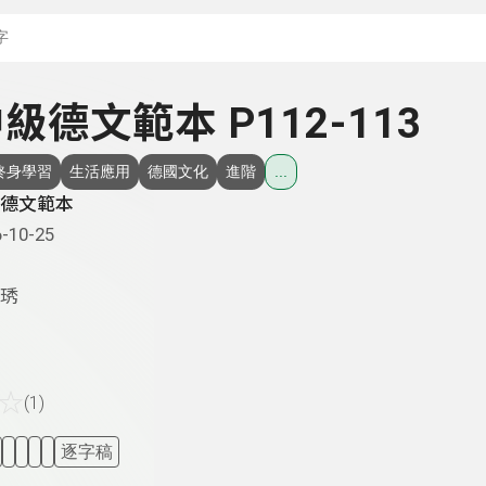
搜尋關鍵字：可輸入節
 中級德文範本 P112-113
終身學習
生活應用
德國文化
進階
...
德文範本
-10-25
琇
☆
(1)
逐字稿