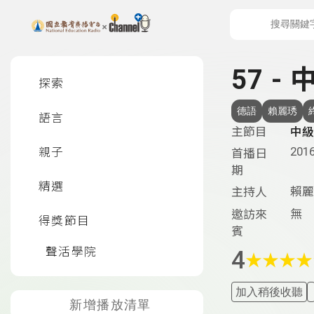
上方功能區塊
左側邊選單
57 -
探索
德語
賴麗琇
語言
主節目
中級
2016
親子
首播日
期
精選
賴麗
主持人
無
邀訪來
得獎節目
賓
聲活學院
4
★
★
★
★
加入稍後收聽
新增播放清單