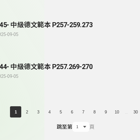
45- 中級德文範本 P257-259.273
025-09-05
44- 中級德文範本 P257.269-270
025-09-05
...
1
2
3
4
5
6
7
8
9
10
30
跳至第
頁