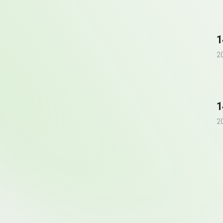
1
2
1
2