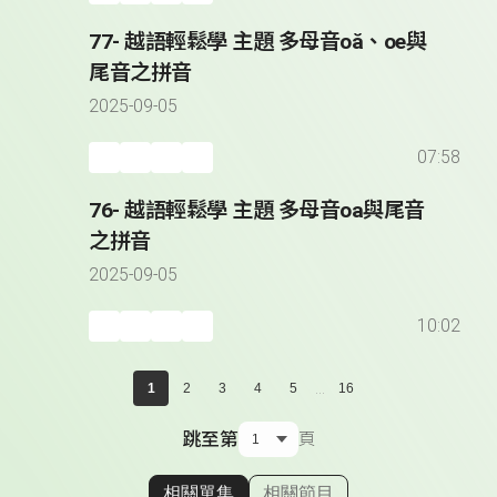
77- 越語輕鬆學 主題 多母音oă、oe與
尾音之拼音
2025-09-05
07:58
76- 越語輕鬆學 主題 多母音oa與尾音
之拼音
2025-09-05
10:02
...
1
2
3
4
5
16
跳至第
頁
相關單集
相關節目