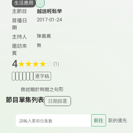
生活應用
...
主節目
越語輕鬆學
2017-01-24
首播日
期
陳凰鳳
主持人
無
邀訪來
賓
4
★
★
★
★
☆
(1)
逐字稿
敘述關於時間之句形
節目單集列表
日期篩選
前往
新的優先