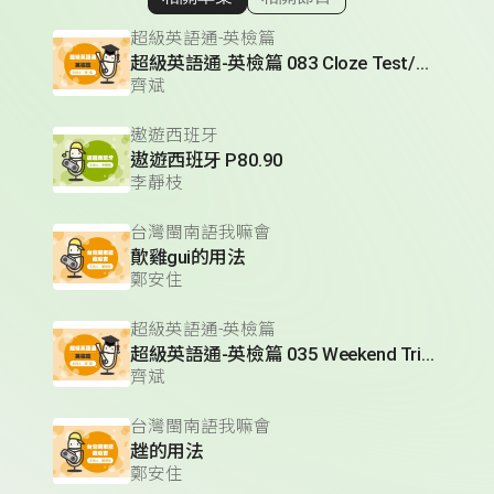
顯示相關單集
超級英語通-英檢篇
超級英語通-英檢篇 083 Cloze Test/段落填空-13
齊斌
遨遊西班牙
遨遊西班牙 P80.90
李靜枝
台灣閩南語我嘛會
歕雞gui的用法
鄭安住
超級英語通-英檢篇
超級英語通-英檢篇 035 Weekend Trip- 週末旅遊
齊斌
台灣閩南語我嘛會
趖的用法
鄭安住