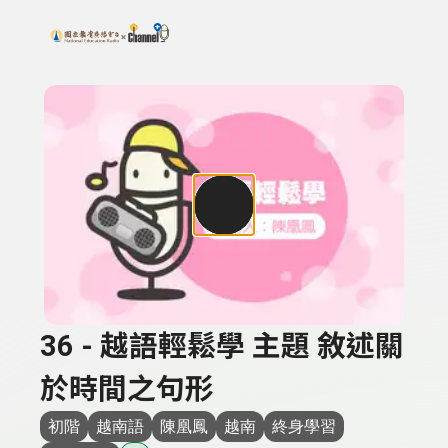
搜尋關鍵字：可輸入節目名稱、主持人或關鍵字
上方功能區塊
36 - 越語輕鬆學 主題 敘述關
於時間之句形
初階
越南語
陳凰鳳
越南
終身學習