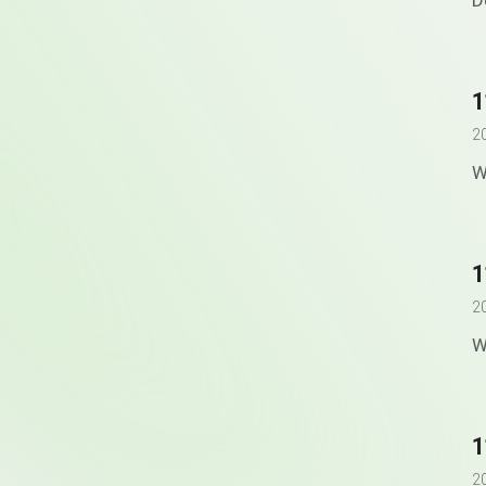
D
2
W
2
W
1
2