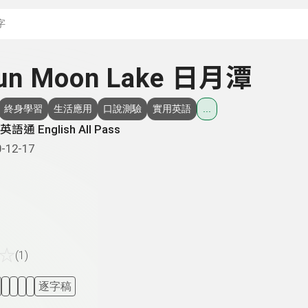
搜尋關鍵字：可輸入節
Sun Moon Lake 日月潭
終身學習
生活應用
口說測驗
實用英語
...
語通 English All Pass
-12-17
☆
(1)
逐字稿