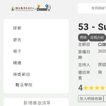
上方功能區塊
左側邊選單
53 - 
探索
齊斌
自我介紹
語言
主節目
口說英
2020
親子
首播日
期
精選
齊斌
主持人
無
邀訪來
得獎節目
賓
聲活學院
4
★
★
★
★
加入稍後收聽
新增播放清單