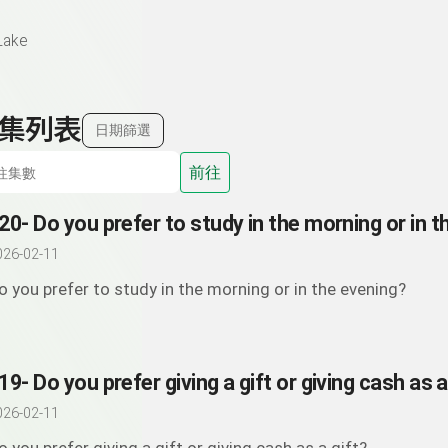
Lake
集列表
日期篩選
前往
026-02-11
o you prefer to study in the morning or in the evening?
19- Do you prefer giving a gift or giving cash as a
026-02-11