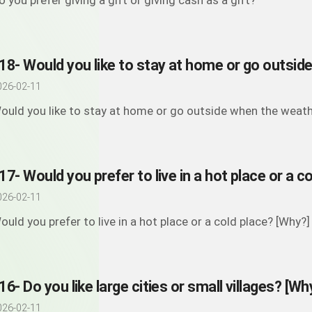
o you prefer giving a gift or giving cash as a gift?
026-02-11
ould you like to stay at home or go outside when the weath
026-02-11
ould you prefer to live in a hot place or a cold place? [Why?]
16- Do you like large cities or small villages? [Wh
026-02-11