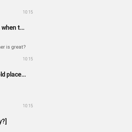
10:15
118- Would you like to stay at home or go outside when the weather is great?
er is great?
10:15
117- Would you prefer to live in a hot place or a cold place? [Why?]
10:15
y?]