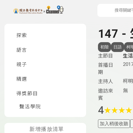
上方功能區塊
左側邊選單
147 
探索
初階
日語
柯
語言
主節目
生活
2017
親子
首播日
期
精選
柯明
主持人
無
邀訪來
得獎節目
賓
聲活學院
4
★
★
★
★
加入稍後收聽
新增播放清單