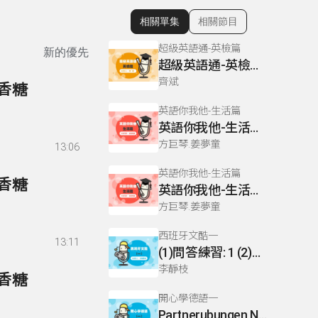
相關單集
相關節目
顯示相關單集
超級英語通-英檢篇
新的優先
超級英語通-英檢篇 084 Cloze Test/段落填空-14
齊斌
口香糖
英語你我他-生活篇
英語你我他-生活篇 71 天氣預報
方巨琴.姜夢童
13:06
英語你我他-生活篇
口香糖
英語你我他-生活篇 28 請同事代接電話(1)
方巨琴.姜夢童
西班牙文酷一
13:11
(1)問答練習: 1 (2)問答練習: 2 (第1到3題) (3)實用短句單元 (Hablando en plata)- 火車篇 (II)
李靜枝
口香糖
開心學德語一
Partnerubungen Nr. 1-8 (2)、聽力練習