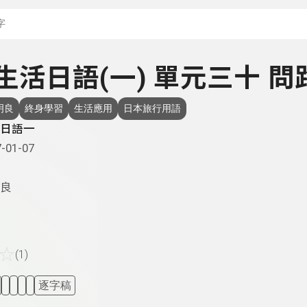
搜尋關鍵字：可輸入節
- 生活日語(一) 單元三十 問
明良
終身學習
生活應用
日本旅行用語
日語一
-01-07
良
☆
(1)
逐字稿