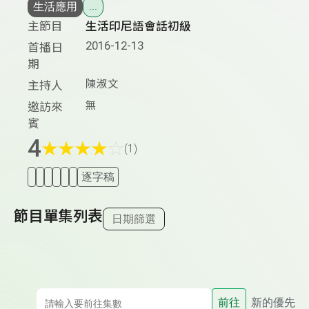
生活應用
...
主節目
生活印尼語會話初級
2016-12-13
首播日
期
陳淑文
主持人
無
邀訪來
賓
4
★
★
★
★
☆
(1)
逐字稿
節目單集列表
日期篩選
前往
新的優先