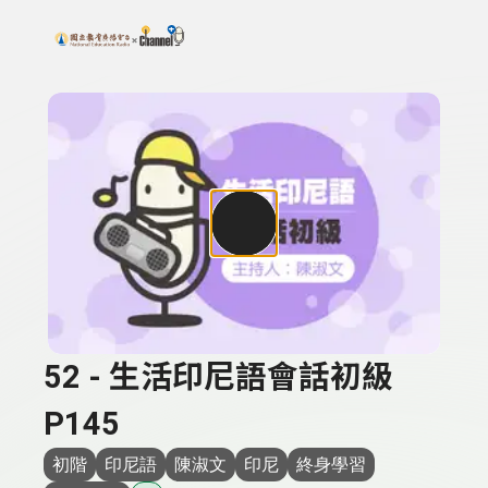
搜尋關鍵字：可輸入節目名稱、主持人或關鍵字
上方功能區塊
52 - 生活印尼語會話初級
P145
初階
印尼語
陳淑文
印尼
終身學習