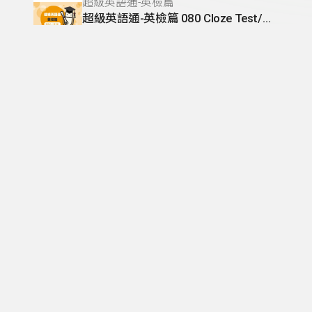
超級英語通-英檢篇
超級英語通-英檢篇 080 Cloze Test/段落-10
齊斌
酷客科學道館
食物的太空裝-食物的科學(五)
唐妮
發聲─林獻堂特展系列專訪
發聲─林獻堂特展系列05
洪嘉勵
酷客科學道館
酸鹼對抗賽-餐桌上的科學(三)
唐妮
發聲─林獻堂特展系列專訪
發聲──林獻堂特展系列04
洪嘉勵