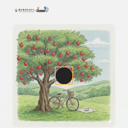
搜尋關鍵字：可輸入節目名稱、主持人或關鍵字
上方功能區塊