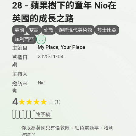
28 - 蘋果樹下的童年 Nio在
英國的成長之路
英國
雙語
倫敦
泰特現代美術館
莎士比亞
加利西亞
...
My Place, Your Place
主節目
2025-11-04
首播日
期
主持人
Nio
邀訪來
賓
4
★
★
★
★
☆
(1)
逐字稿
你以為英國只有倫敦眼、紅色電話亭、哈利
波特？