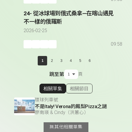
24- 從冰球場到俄式桑拿—在喀山遇見
不一樣的俄羅斯
2026-02-25
09:58
1
2
3
4
5
6
跳至第
頁
相關單集
相關節目
顯示相關單集
環球列車號
不是Italy! Verona的鳳梨Pizza之謎
廖南瑛 & Cindy（洪蕙心）
無其他相關單集