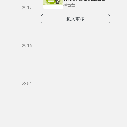
孫寅華
29:17
載入更多
29:16
28:54