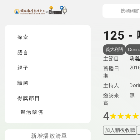
上方功能區塊
左側邊選單
125 -
探索
義大利語
Dorin
語言
主節目
嗨義
2016
親子
首播日
期
精選
Dori
主持人
無
邀訪來
得獎節目
賓
聲活學院
4
★
★
★
★
加入稍後收聽
新增播放清單