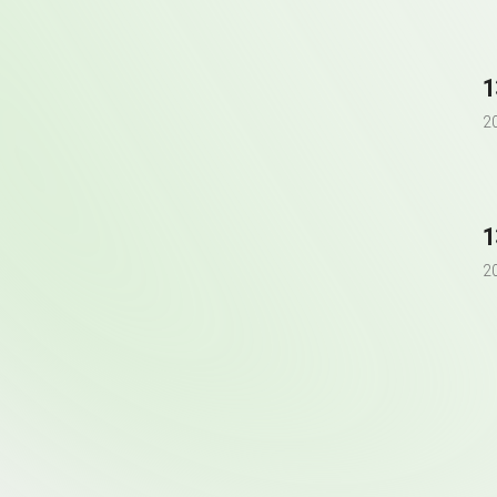
1
2
1
2