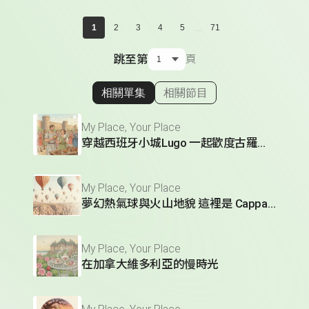
...
1
2
3
4
5
71
跳至第
頁
相關單集
相關節目
顯示相關單集
My Place, Your Place
穿越西班牙小城Lugo 一起歡度古羅馬節慶
My Place, Your Place
夢幻熱氣球與火山地貌 這裡是 Cappadocia
My Place, Your Place
在加拿大維多利亞的慢時光