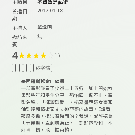
主節目
不單單是藝術
2017-01-13
首播日
期
單煒明
主持人
無
邀訪來
賓
4
★
★
★
★
☆
(1)
逐字稿
墨西哥與舊金山壁畫
一部電影我看了少說二十五遍，加上開始教
書那些年和學生分享，恐怕四十遍不止，電
影名稱：「揮灑烈愛」，描寫墨西哥女畫家
佛烈達和藝術家丈夫迪亞哥的故事。E說看
那麼多遍，挺浪費時間的？我說，或許還會
再看幾遍，直到膩為止。一部好電影和一本
好書一樣，能一讀再讀。