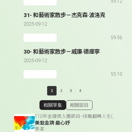
55:12
31- 和藝術家散步－杰克森‧波洛克
2025-09-12
59:56
30- 和藝術家散步－威廉‧德庫寧
2025-09-12
55:10
1
2
3
4
相關單集
相關節目
顯示相關單集
110年金鐘獎入圍節目--技職翻轉人生(單元節目獎)
美髮金牌 嚴心妤
季潔