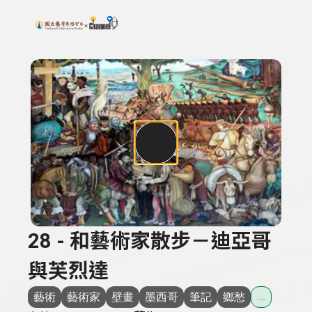
搜尋關鍵字：可輸入節目名稱、主持人或關鍵字
上方功能區塊
28 - 和藝術家散步－迪亞哥
與芙烈達
藝術
藝術家
壁畫
墨西哥
筆記
鄉愁
...