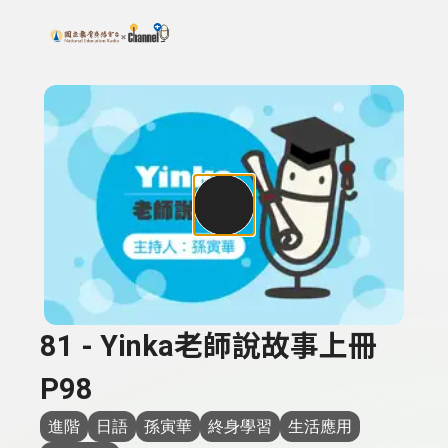
搜尋關鍵字：可輸入節目名稱、主持人或關鍵字
上方功能區塊
81 - Yinka老師說故事上冊
P98
進階
日語
孫寅華
終身學習
生活應用