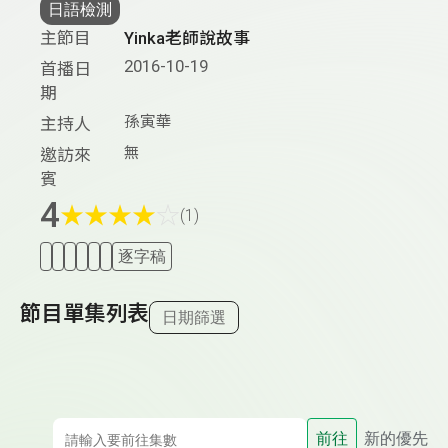
日語檢測
主節目
Yinka老師說故事
2016-10-19
首播日
期
孫寅華
主持人
無
邀訪來
賓
4
★
★
★
★
☆
(1)
逐字稿
節目單集列表
日期篩選
前往
新的優先