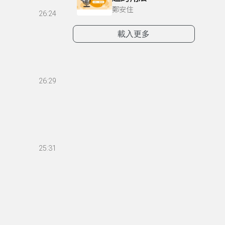
鄭安住
26:24
載入更多
26:29
25:31