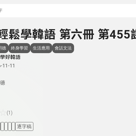
搜尋關鍵字：可輸入節
- 輕鬆學韓語 第六冊 第455
明德
終身學習
生活應用
會話文法
學好韓語
-11-11
德
☆
(1)
逐字稿