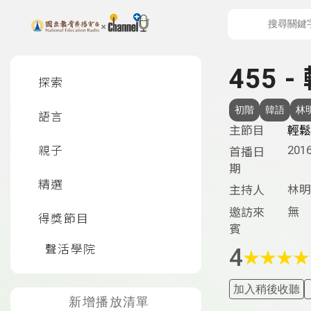
上方功能區塊
左側邊選單
455 
探索
初階
韓語
林
語言
主節目
輕鬆
2016
親子
首播日
期
精選
林明
主持人
無
邀訪來
得獎節目
賓
聲活學院
4
★
★
★
★
加入稍後收聽
新增播放清單