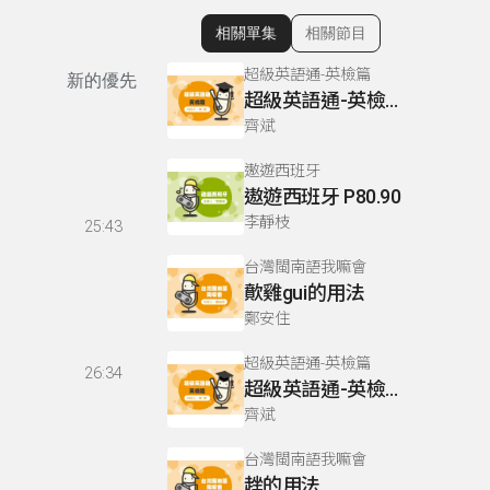
相關單集
相關節目
顯示相關單集
超級英語通-英檢篇
新的優先
超級英語通-英檢篇 083 Cloze Test/段落填空-13
齊斌
遨遊西班牙
遨遊西班牙 P80.90
李靜枝
25:43
台灣閩南語我嘛會
歕雞gui的用法
鄭安住
超級英語通-英檢篇
26:34
超級英語通-英檢篇 035 Weekend Trip- 週末旅遊
齊斌
台灣閩南語我嘛會
趖的用法