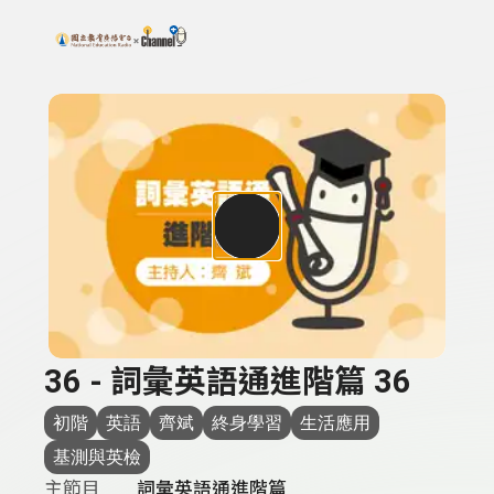
搜尋關鍵字：可輸入節目名稱、主持人或關鍵字
上方功能區塊
36 - 詞彙英語通進階篇 36
初階
英語
齊斌
終身學習
生活應用
基測與英檢
主節目
詞彙英語通進階篇