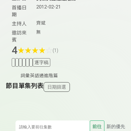
2012-02-21
首播日
期
齊斌
主持人
無
邀訪來
賓
4
★
★
★
★
☆
(1)
逐字稿
詞彙英語通進階篇
節目單集列表
日期篩選
前往
新的優先