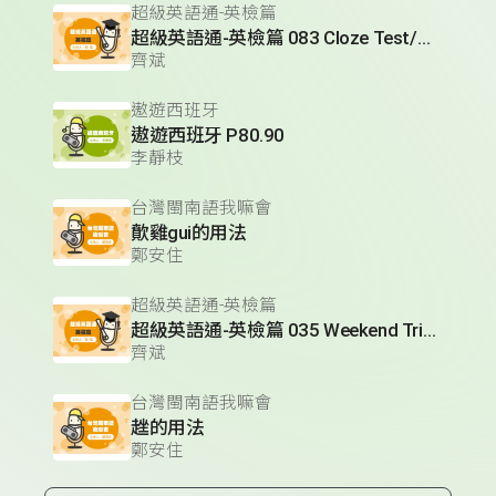
超級英語通-英檢篇
超級英語通-英檢篇 083 Cloze Test/段落填空-13
齊斌
遨遊西班牙
遨遊西班牙 P80.90
李靜枝
台灣閩南語我嘛會
歕雞gui的用法
鄭安住
超級英語通-英檢篇
超級英語通-英檢篇 035 Weekend Trip- 週末旅遊
齊斌
台灣閩南語我嘛會
趖的用法
鄭安住