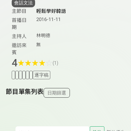
會話文法
主節目
輕鬆學好韓語
2016-11-11
首播日
期
林明德
主持人
無
邀訪來
賓
4
★
★
★
★
☆
(1)
逐字稿
節目單集列表
日期篩選