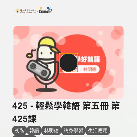
搜尋關鍵字：可輸入節目名稱、主持人或關鍵字
上方功能區塊
425 - 輕鬆學韓語 第五冊 第
425課
初階
韓語
林明德
終身學習
生活應用