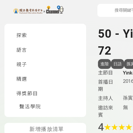
上方功能區塊
左側邊選單
50 -
探索
72
語言
親子
進階
日語
孫
主節目
Yi
精選
2016
首播日
期
得獎節目
孫寅
主持人
聲活學院
無
邀訪來
賓
4
★
★
★
★
新增播放清單