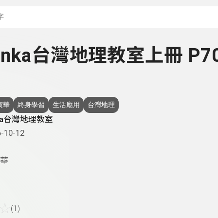
搜尋關鍵字：可輸入節
 Yinka台灣地理教室上冊 P7
寅華
終身學習
生活應用
台灣地理
nka台灣地理教室
-10-12
華
☆
(1)