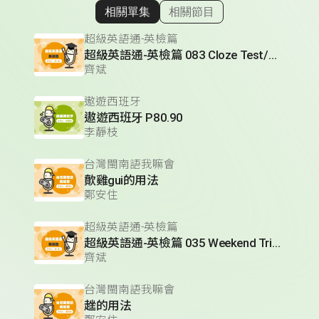
相關單集
相關節目
顯示相關單集
超級英語通-英檢篇
超級英語通-英檢篇 083 Cloze Test/段落填空-13
齊斌
遨遊西班牙
遨遊西班牙 P80.90
李靜枝
台灣閩南語我嘛會
歕雞gui的用法
鄭安住
超級英語通-英檢篇
超級英語通-英檢篇 035 Weekend Trip- 週末旅遊
齊斌
台灣閩南語我嘛會
趖的用法