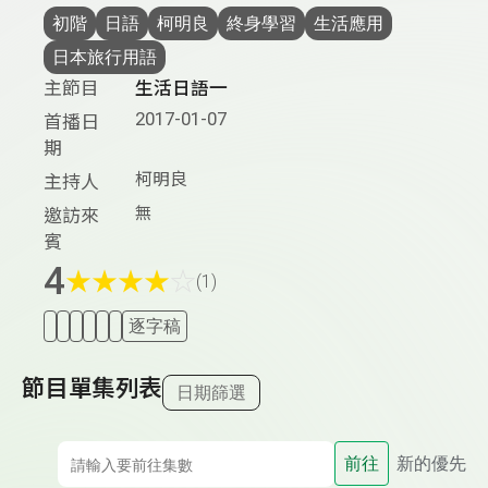
初階
日語
柯明良
終身學習
生活應用
日本旅行用語
主節目
生活日語一
2017-01-07
首播日
期
柯明良
主持人
無
邀訪來
賓
4
★
★
★
★
☆
(1)
逐字稿
節目單集列表
日期篩選
前往
新的優先