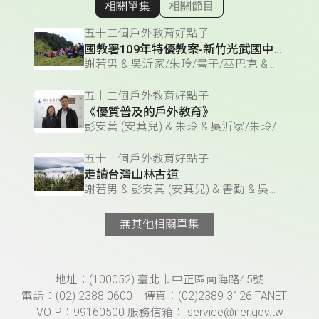
相關單集
相關節目
顯示相關單集
五十二個戶外教育好點子
國教署109年特優教案-新竹光武國中「空中的島嶼」
謝若男 & 吳沂家/朱玲/書子/巫巴克 & 吳沂家 & 巫巴克 & 書子 & 彭安萁 (安萁兒) & 吳沂家、朱玲、書子、巫巴克、書勤 & 朱玲 & 書勤
五十二個戶外教育好點子
《優質普及的戶外教育》
彭安萁 (安萁兒) & 朱玲 & 吳沂家/朱玲/書子/巫巴克 & 巫巴克 & 書子 & 吳沂家 & 吳沂家、朱玲、書子、巫巴克、書勤 & 書勤 & 謝若男
五十二個戶外教育好點子
走讀台灣山林古道
謝若男 & 彭安萁 (安萁兒) & 書勤 & 吳沂家/朱玲/書子/巫巴克 & 吳沂家 & 吳沂家、朱玲、書子、巫巴克、書勤 & 朱玲 & 巫巴克 & 書子
無其他相關單集
頁尾資訊
地址：(100052) 臺北市中正區南海路45號
電話：(02) 2388-0600 傳真：(02)2389-3126 TANET
VOIP：99160500 服務信箱： service@ner.gov.tw