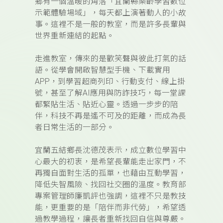
鄉有一個溫暖的角落「宜蘭縣樂齡學習數位
示範體驗場域」，每天都上演著動人的小故
事。這裡不是一般的教室，而是許多長輩與
世界重新連結的起點。
走進教室，傳來的是歡笑聲與彼此打氣的話
語。從學會開啟智慧型手機、下載實用
APP，到學習超商列印、行動支付、線上掛
號，甚至了解AI應用與防詐技巧，每一堂課
都緊貼生活、貼近心靈。透過一步步的陪
伴，科技不再是遙不可及的距離，而成為長
者日常生活的一部分。
宜蘭五結鄉長沈德茂表示，成立數位學習中
心最大的初衷，是希望長輩能走出家門，不
再獨自面對生活的孤單，也藉由互動學習，
降低失智風險、找回社交圈的溫度。教育部
專案管理師廉凱評也強調，這裡不只是教技
能，更重要的是「陪伴而非代勞」，希望透
過教學過程，讓長者重新找回自信與尊嚴。