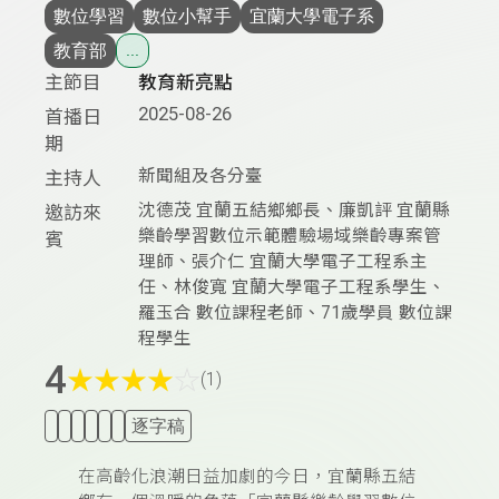
數位學習
數位小幫手
宜蘭大學電子系
教育部
...
主節目
教育新亮點
2025-08-26
首播日
期
新聞組及各分臺
主持人
沈德茂 宜蘭五結鄉鄉長、廉凱評 宜蘭縣
邀訪來
樂齡學習數位示範體驗場域樂齡專案管
賓
理師、張介仁 宜蘭大學電子工程系主
任、林俊寬 宜蘭大學電子工程系學生、
羅玉合 數位課程老師、71歲學員 數位課
程學生
4
★
★
★
★
☆
(1)
逐字稿
在高齡化浪潮日益加劇的今日，宜蘭縣五結