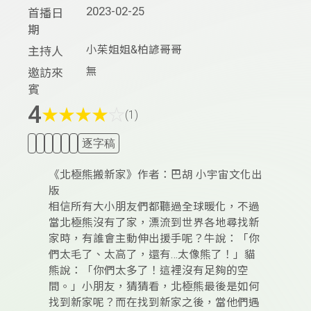
2023-02-25
首播日
期
小茱姐姐&柏諺哥哥
主持人
無
邀訪來
賓
4
★
★
★
★
☆
(1)
逐字稿
《北極熊搬新家》作者：巴胡 小宇宙文化出
版
相信所有大小朋友們都聽過全球暖化，不過
當北極熊沒有了家，漂流到世界各地尋找新
家時，有誰會主動伸出援手呢？牛說：「你
們太毛了、太高了，還有…太像熊了！」貓
熊說：「你們太多了！這裡沒有足夠的空
間。」小朋友，猜猜看，北極熊最後是如何
找到新家呢？而在找到新家之後，當他們遇