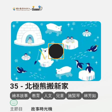
搜尋關鍵字：可輸入節目名稱、主持人或關鍵字
上方功能區塊
35 - 北極熊搬新家
繪本故事
教育
人文
兒童
施賢琴
林芳如
...
主節目
故事時光機