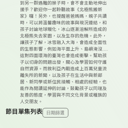
到另一群遇難的猴子時，會不會主動地伸出
援手？歡迎你一起聆聽故事《北極熊搬新
家》囉！另外，也提醒爸爸媽媽，親子共讀
時，可以將溫馨趣味的故事與現況連結，和
孩子討論地球暖化，冰山逐漸溶解所造成的
北極熊失去家園，以及生存的危機。此外，
讓孩子了解，冰雪融入大海，會造成全面性
的生態影響，例如海平面上升、島嶼淹沒……
這對四面環海的臺灣也會造成衝擊。幫助孩
子以切身的問題出發，關心及學習如何守護
自然資源。而敘利亞內戰造成上百萬兒童流
離失所的新聞，以及孩子在生活中與新鄰
居、新同學或新住民接觸、相處的經驗，也
能作為閱讀延伸的討論，鼓勵孩子以同理及
友善的態度，學習與不同文化背景或種族的
人交朋友。
節目單集列表
日期篩選