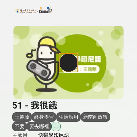
搜尋關鍵字：可輸入節目名稱、主持人或關鍵字
上方功能區塊
51 - 我很餓
王麗蘭
終身學習
生活應用
新南向政策
不要
要去哪裡
...
主節目
快樂學印尼語