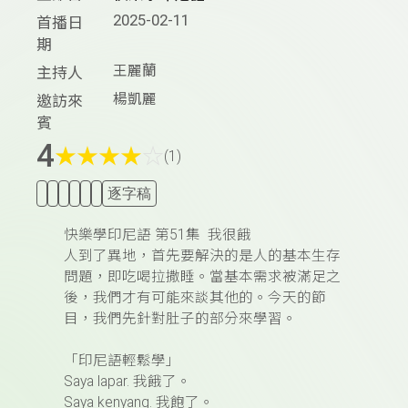
2025-02-11
首播日
期
王麗蘭
主持人
楊凱麗
邀訪來
賓
4
★
★
★
★
☆
(1)
逐字稿
快樂學印尼語
第
51
集
我很餓
人到了異地，首先要解決的是人的基本生存
問題，即吃喝拉撒睡。當基本需求被滿足之
後，我們才有可能來談其他的。今天的節
目，我們先針對肚子的部分來學習。
「印尼語輕鬆學」
Saya lapar.
我餓了。
Saya kenyang.
我飽了。