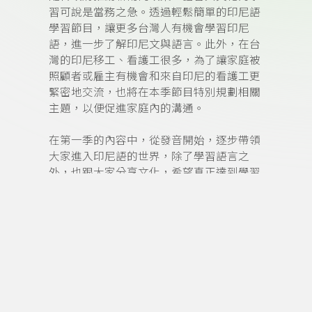
習可說是當務之急。透過輕鬆簡單的印尼語
學習節目，讓更多台灣人有機會學習印尼
語，進一步了解印尼文與語言。此外，在台
灣的印尼移工、看護工很多，為了讓家庭被
照顧者或雇主有機會和來自印尼的看護工更
緊密地交流，也將在本季節目特別規劃相關
主題，以便促進家庭內的溝通。
在第一季的內容中，從發音開始，逐步帶領
大家進入印尼語的世界，除了學習語言之
外，也跟大家分享文化，希望真正達到學習
語言、認識文化、欣賞異文化的境界。
在第二季的節目中規劃中，一樣是包括：
「印尼語輕鬆學」主題教學單元、「
Guru
導
師點睛」講解文法、「
Budaya
文化真多元」
邀請來賓分享印尼的風俗和文化。
學習印尼語不會很困難喔，如果掌握了印尼