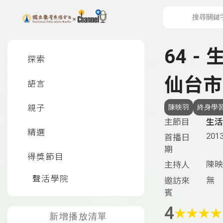
上方功能區塊
左側邊選單
64 -
探索
仙台市
語言
親子
陳映羽
終身學
主節目
生活
精選
2013
首播日
期
得獎節目
陳映
主持人
聲活學院
無
邀訪來
賓
4
★
★
★
★
新增播放清單