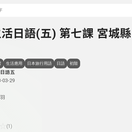
搜尋關鍵字：可輸入節
 生活日語(五) 第七課 宮城縣
習
生活應用
日本旅行用語
日語
初階
日語五
-03-29
羽
☆
(1)