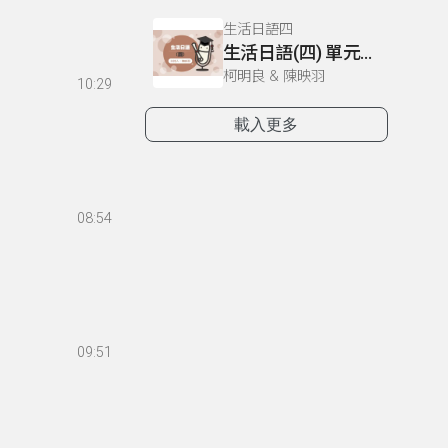
生活日語四
生活日語(四) 單元四十六 利用宅配
柯明良 & 陳映羽
10:29
載入更多
08:54
09:51