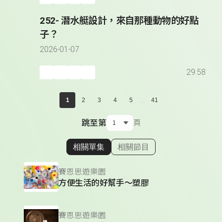
252- 潛水艇設計，來自那種動物的好點
子？
2026-01-07
29:58
...
1
2
3
4
5
41
跳至第
頁
相關單集
相關節目
顯示相關單集
賽恩思遊樂園
方便生活的好幫手～塑膠
賽恩思遊樂園