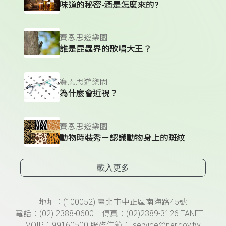
味道的秘密-酒是怎麼來的?
賽恩思遊樂園
誰是昆蟲界的歌唱大王？
賽恩思遊樂園
為什麼會近視？
賽恩思遊樂園
動物時裝秀－認識動物身上的斑紋
載入更多
頁尾資訊
地址：(100052) 臺北市中正區南海路45號
電話：(02) 2388-0600 傳真：(02)2389-3126 TANET
VOIP：99160500 服務信箱： service@ner.gov.tw