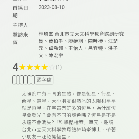
2023-08-10
首播日
期
主持人
林琦峯 台北市立天文科學教育館副研究
邀訪來
員、黃柏丰、廖婕羽、陳吟榛、汪楚
賓
元、卓喬翎、王怡人、呂宜臻、洪子
文、陳宏宇
4
★
★
★
★
☆
(1)
逐字稿
太陽系中有不同的星體，像是
恆星、行星、
衛星、慧星，
大小朋友很熟悉的太陽和星星
就是恆星，在宇宙有許多的恆星，為什麼
恆
星會發光？會有不同的顏色嗎？恆星是不是
永遠不會消失?
「科學酷檔案」單元，
邀請
台北市立天文科學教育館林琦峯博士
，帶著
小朋友一起認識恆星。