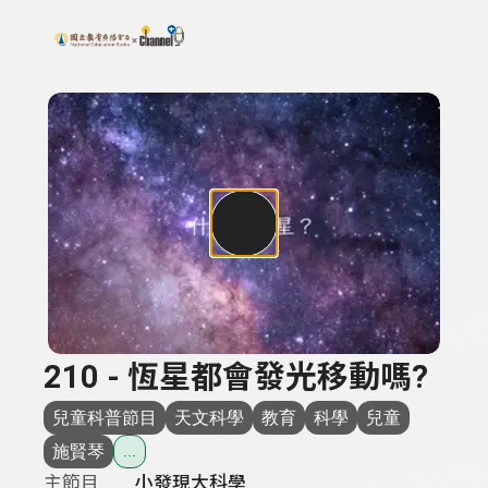
搜尋關鍵字：可輸入節目名稱、主持人或關鍵字
上方功能區塊
210 - 恆星都會發光移動嗎?
兒童科普節目
天文科學
教育
科學
兒童
施賢琴
...
主節目
小發現大科學