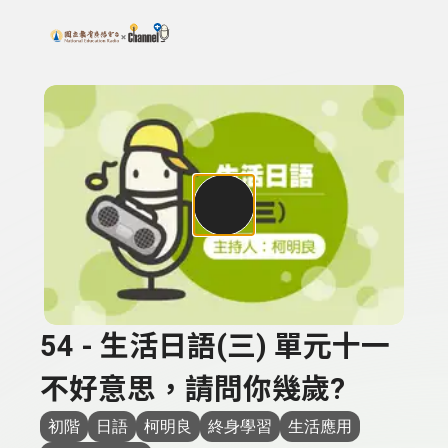
搜尋關鍵字：可輸入節目名稱、主持人或關鍵字
上方功能區塊
54 - 生活日語(三) 單元十一
不好意思，請問你幾歲?
初階
日語
柯明良
終身學習
生活應用