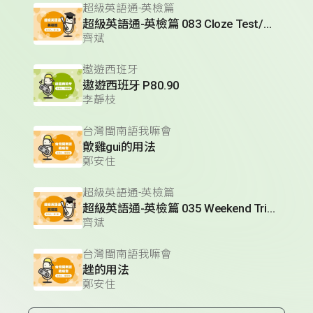
超級英語通-英檢篇
超級英語通-英檢篇 083 Cloze Test/段落填空-13
齊斌
遨遊西班牙
遨遊西班牙 P80.90
李靜枝
台灣閩南語我嘛會
歕雞gui的用法
鄭安住
超級英語通-英檢篇
超級英語通-英檢篇 035 Weekend Trip- 週末旅遊
齊斌
台灣閩南語我嘛會
趖的用法
鄭安住