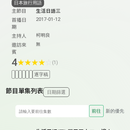
日本旅行用語
主節目
生活日語三
2017-01-12
首播日
期
柯明良
主持人
無
邀訪來
賓
4
★
★
★
★
☆
(1)
逐字稿
節目單集列表
日期篩選
前往
新的優先