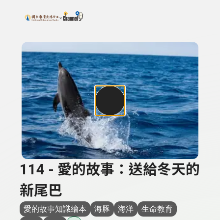
搜尋關鍵字：可輸入節目名稱、主持人或關鍵字
上方功能區塊
114 - 愛的故事：送給冬天的
新尾巴
愛的故事知識繪本
海豚
海洋
生命教育