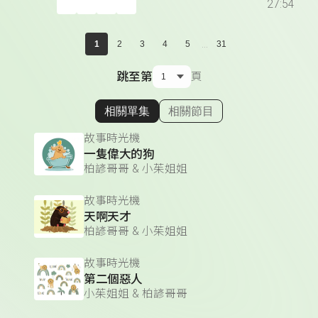
27:54
...
1
2
3
4
5
31
跳至第
頁
相關單集
相關節目
顯示相關單集
故事時光機
一隻偉大的狗
柏諺哥哥 & 小茱姐姐
故事時光機
天啊天才
柏諺哥哥 & 小茱姐姐
故事時光機
第二個惡人
小茱姐姐 & 柏諺哥哥