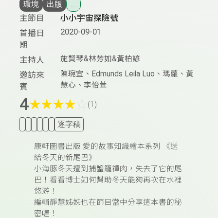
環境
出版
...
主節目
小小宇宙探險號
2020-09-01
首播日
期
施賢琴&林芳如&黃柏諺
主持人
陳琬宜、Edmunds Leila Luo、瑪蘿、黃
邀訪來
慧心、李怡萱
賓
4
★
★
★
★
☆
(1)
逐字稿
康軒圖書出版 愛的故事知識繪本系列 《送
給冬天的新尾巴》
小海豚冬天遭到捕蟹籠禪肉，失去了它的尾
巴！看看博士如何幫助冬天能夠再次在水裡
悠游！
編輯靜慧姊姊也在節目當中分享這本書的秘
密喔！