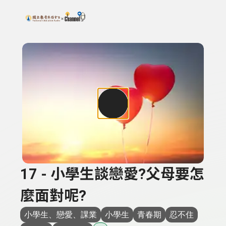
搜尋關鍵字：可輸入節目名稱、主持人或關鍵字
上方功能區塊
17 - 小學生談戀愛?父母要怎
麼面對呢?
小學生、戀愛、課業
小學生
青春期
忍不住