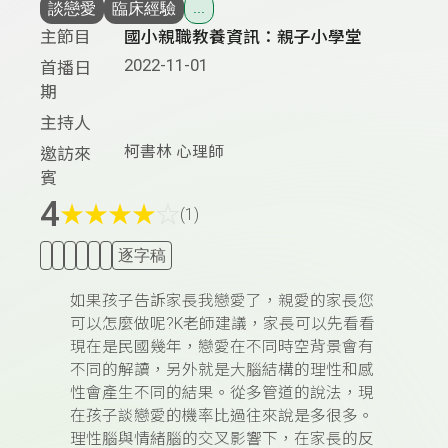
談戀愛
臨床經驗
...
主節目
國小親職教養資訊：親子小學堂
2022-11-01
首播日
期
主持人
柯書林 心理師
邀訪來
賓
4
★
★
★
★
☆
(1)
逐字稿
如果孩子告訴家長我戀愛了，親愛的家長您
可以怎麼做呢?K老師建議，家長可以先看看
現在是民國幾年，戀愛在不同時空背景會有
不同的解讀，另外就是大腦結構的理性和感
性會產生不同的結果。從多管道的說法，現
在孩子談戀愛的機率比過往來說是多很多。
理性腦與情緒腦的交叉影響下，在家長的反