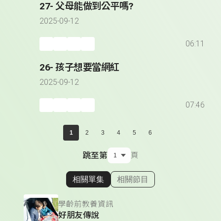
27- 父母能做到公平嗎?
2025-09-12
06:11
26- 孩子想要當網紅
2025-09-12
07:46
1
2
3
4
5
6
跳至第
頁
相關單集
相關節目
顯示相關單集
學齡前教養資訊
好朋友傳說