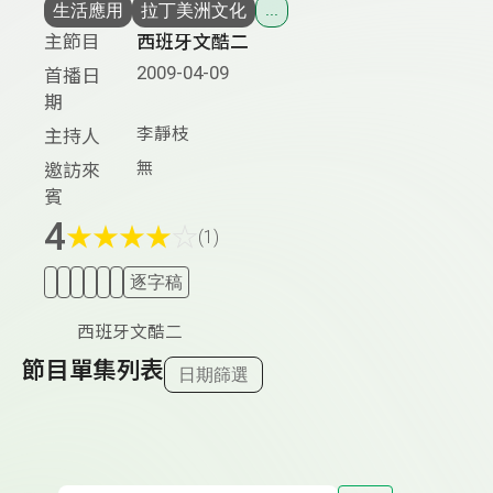
生活應用
拉丁美洲文化
...
主節目
西班牙文酷二
2009-04-09
首播日
期
李靜枝
主持人
無
邀訪來
賓
4
★
★
★
★
☆
(1)
逐字稿
西班牙文酷二
節目單集列表
日期篩選