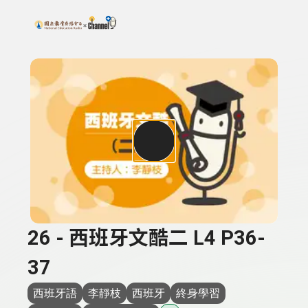
搜尋關鍵字：可輸入節目名稱、主持人或關鍵字
上方功能區塊
26 - 西班牙文酷二 L4 P36-
37
西班牙語
李靜枝
西班牙
終身學習