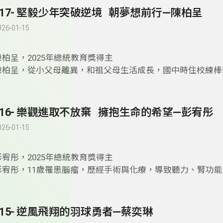
事公益活動回饋社會。
117- 堅毅少年突破逆境 朝夢想前行—陳柏呈
026-01-15
陳柏呈，2025年總統教育獎得主
陳柏呈，從小父母離異，和祖父母生活成長，國中時住校練棒
攤賣水果，後來，為減輕家計而放棄棒球夢，選擇勤奮向學，
都担任幹部、成績優異，並積極參與服務學習。他說：「不想
失望。」，懂得感恩的陳柏呈，打破逆境的困局，用自己的雙
116- 樂觀進取不放棄 擁抱生命的希望—彭宥彤
來的希望。
026-01-15
彭宥彤，2025年總統教育獎得主
彭宥彤，11歲罹患腦瘤，歷經手術與化療，導致聽力、腎功
體能力受損，常需輪椅代步，即使如此，她從未放棄學習，也
待世界的希望，她參與比賽、義賣手工藝，取得禪繞教師資格
故事繪製繪本，撰寫小論文，幫助更多癌友在飲食上的資訊，
115- 逆風飛翔的羽球勇者—蔡奕琳
以禪繞畫療癒病童，將痛苦轉化為力量。