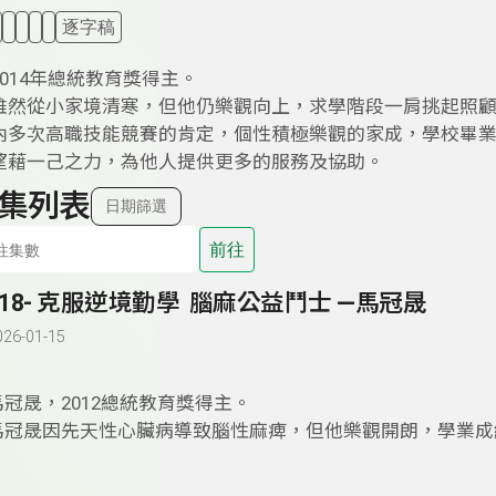
逐字稿
014年總統教育獎得主。
雖然從小家境清寒，但他仍樂觀向上，求學階段一肩挑起照
內多次高職技能競賽的肯定，個性積極樂觀的家成，學校畢
望藉一己之力，為他人提供更多的服務及協助。
集列表
日期篩選
前往
118- 克服逆境勤學 腦麻公益鬥士 —馬冠晟
026-01-15
馬冠晟，2012總統教育獎得主。
馬冠晟因先天性心臟病導致腦性麻痺，但他樂觀開朗，學業成
心公益。他透過參與詩歌朗讀比賽訓練發音，改善表達能力，
事寫成書。他參與關懷心臟病童協會多年，常自掏腰包送禮物