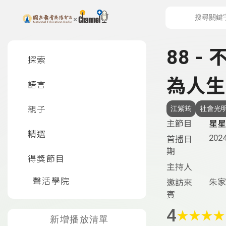
上方功能區塊
左側邊選單
88 
探索
為人生
語言
親子
江紫筠
社會光
主節目
星星
精選
2024
首播日
期
得獎節目
主持人
聲活學院
朱家
邀訪來
賓
4
★
★
★
★
新增播放清單