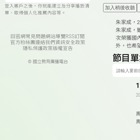
登入帳戶之後，你就能建立及分享播放清
加入稍後收聽
單、取得個人化推薦內容等。
朱家成，2
朱家成，
回官網
常見問題
網站導覽
RSS訂閱
次榮獲國
官方粉絲團
連絡我們
資訊安全政策
外，也希
隱私保護政策
版權宣告
節目單
© 國立教育廣播電台
2