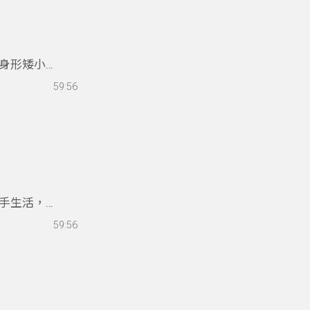
身形矮小、
SH6級女
59:56
巴黎帕運門
極限、點亮
手生活，他
他勇奪全國
59:56
，小六即舉
能活出尊