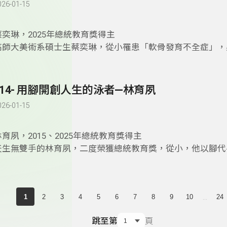
026-01-15
蔡奕琳，2025年總統教育獎得主
高師大美術系碩士生蔡奕琳，從小罹患「軟骨發育不全症」，
關節變形，即使如此，她依舊活出亮麗人生，她是台灣史上首位
子單打帕拉運動選手，只用四個月奪得混雙金牌，五年內拿下
票。她以笑容與堅持，克服身體疼痛，在每一次揮拍中，挑戰
114- 用腳開創人生的泳者—林育夙
希望，展現罕病病友無限可能的生命力
。
026-01-15
林育夙，2015、2025年總統教育獎得主
天生無雙手的林育夙，二度榮獲總統教育獎，從小，他以腳代
克服跌倒與挫折，不只學會獨立生活，更在泳池中發光發熱。
身心障礙運動會5面金牌，同時刷新紀錄，他也擅長繪畫創作
辦個展。他盼打破對身障者的偏見，他相信憑樂觀與自律，也
...
1
2
3
4
5
6
7
8
9
10
24
嚴。
跳至第
頁