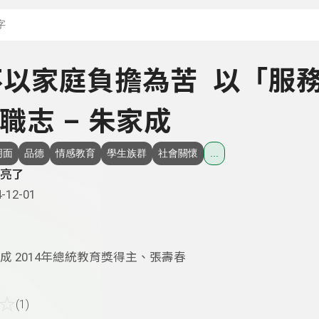
搜尋關鍵字：可輸入節
- 不以家庭負擔為苦 以「服
職志 – 朱家成
明面
品德
情感教育
學生族群
社會關懷
...
亮了
-12-01
成 2014年總統教育獎得主、張壽春
☆
(1)