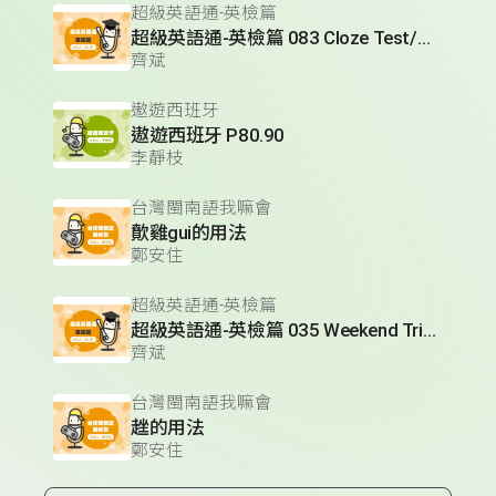
超級英語通-英檢篇
超級英語通-英檢篇 083 Cloze Test/段落填空-13
齊斌
遨遊西班牙
遨遊西班牙 P80.90
李靜枝
台灣閩南語我嘛會
歕雞gui的用法
鄭安住
超級英語通-英檢篇
超級英語通-英檢篇 035 Weekend Trip- 週末旅遊
齊斌
台灣閩南語我嘛會
趖的用法
鄭安住