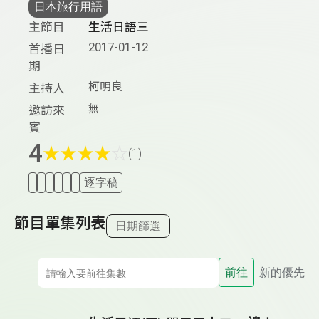
日本旅行用語
主節目
生活日語三
2017-01-12
首播日
期
柯明良
主持人
無
邀訪來
賓
4
★
★
★
★
☆
(1)
逐字稿
節目單集列表
日期篩選
前往
新的優先