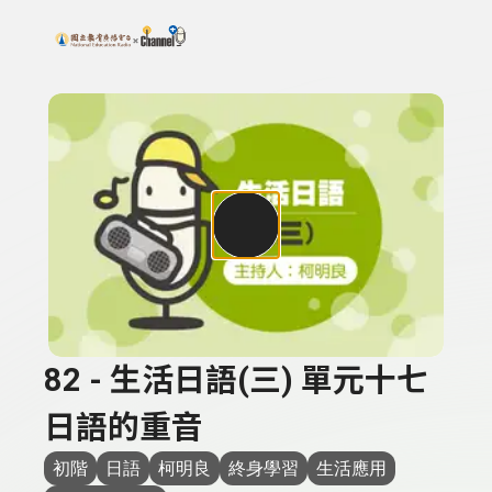
搜尋關鍵字：可輸入節目名稱、主持人或關鍵字
上方功能區塊
82 - 生活日語(三) 單元十七
日語的重音
初階
日語
柯明良
終身學習
生活應用