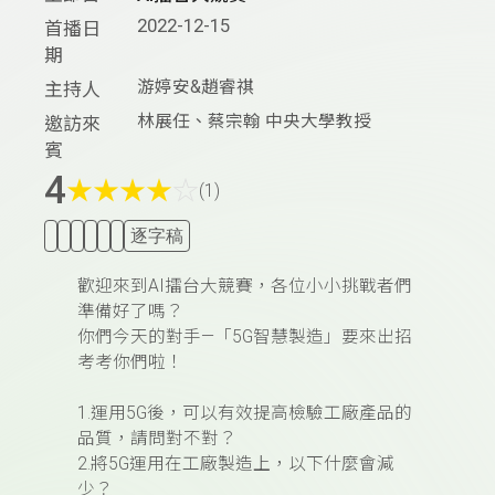
2022-12-15
首播日
期
游婷安&趙睿祺
主持人
林展任、蔡宗翰 中央大學教授
邀訪來
賓
4
★
★
★
★
☆
(1)
逐字稿
歡迎來到AI擂台大競賽，各位小小挑戰者們
準備好了嗎？
你們今天的對手—「
5G
智慧製造
」要來出招
考考你們啦！
1.運用5G後，可以有效提高檢驗工廠產品的
品質，請問對不對？
2.將5G運用在工廠製造上，以下什麼會減
少？