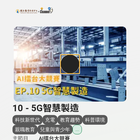
搜尋關鍵字：可輸入節目名稱、主持人或關鍵字
上方功能區塊
10 - 5G智慧製造
科技新世代
充電
教育趨勢
科普環境
親職教育
兒童與青少年
...
主節目
AI擂台大競賽