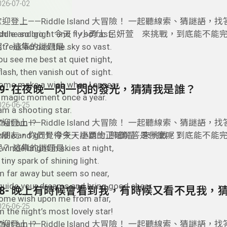
026-07-02
迎登上——Riddle Island 大冒險！ 一起聽線索、猜謎語，找答
riddle and go！ 今天，小勇士 呂妍萱 來挑戰，到底能不
 shine so bright and fly so fast,
？ 這集的謎題是...
 streak across the sky so vast.
ou see me best at quiet night,
 flash, then vanish out of sight.
ome make a wish when I appear,
39- 在夜晚一閃一閃的發光，猜猜我是誰？
 magic moment once a year.
026-06-25
 am a shooting star.
hat am I?
迎登上——Riddle Island 大冒險！ 一起聽線索、猜謎語，找答
小朋友，你們覺得今天謎題的正確解答是什麼呢？
riddle and go！ 今天，小勇士 熊御呈 來挑戰，到底能不
？ 這集的謎題是...
 twinkle bright in skies at night,
 tiny spark of shining light.
’m far away but seem so near,
 guide your dreams and bring good cheer.
ome wish upon me from afar,
026-06-25
’m the night’s most lovely star!
hat am I?
迎登上——Riddle Island 大冒險！ 一起聽線索、猜謎語，找答