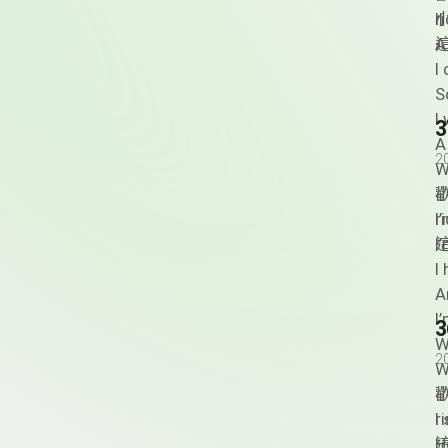
I
這
A
I
S
I
A
2
W
­
I
這
I
I
A
I
W
2
W
歡
I
這
H