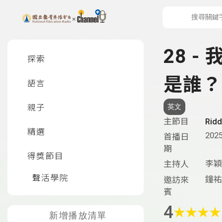
上方功能區塊
左側邊選單
28 
探索
是誰？
語言
親子
英文
主節目
Rid
精選
2025
首播日
期
得獎節目
李穎
主持人
聲活學院
鐘祐
邀訪來
賓
4
★
★
★
★
新增播放清單