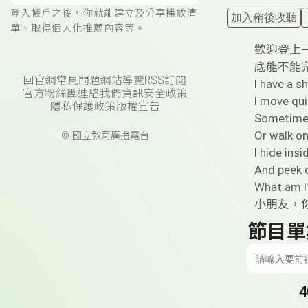
登入帳戶之後，你就能建立及分享播放清
加入稍後收聽
單、取得個人化推薦內容等。
歡迎登上——
底能不能完
回官網
常見問題
網站導覽
RSS訂閱
I have a s
官方粉絲團
連絡我們
資訊安全政策
I move qui
隱私保護政策
版權宣告
Sometimes
Or walk on
© 國立教育廣播電台
I hide ins
And peek o
What am I
小朋友，
節目單