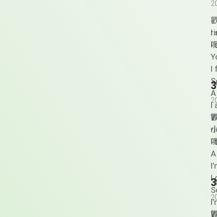
2
歡
I
呢
I
Y
I
S
A
2
I
W
歡
呢
I
A
I
I
S
2
I
W
歡