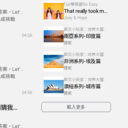
Fun學英語So Easy
That really took my breath away! (美得令人驚嘆!)
案，Let’s
Joey & Hope
能完成挑戰
英文小玩家：世界大冒險！
04:58
南亞系列-印度篇
唐妮
英文小玩家：世界大冒險！
非洲系列-埃及篇
唐妮
案，Let’s
能完成挑戰
英文小玩家：世界大冒險！
澳紐系列-城市篇
04:58
唐妮
38- 晚上有時候會看到我，有時候又看不見我，猜猜我是誰？
載入更多
案，Let’s