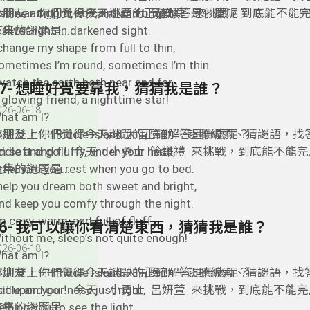
小朋友，你們覺得今天謎題的正確解答是什麼呢？
riddle and go！ 今天，小勇士 吳安婕 來挑戰，到底能不
I shine at night, so calm and bright,
集的謎題是...
 silver light in darkened sight.
 change my shape from full to thin,
ometimes I’m round, sometimes I’m thin.
 watch the earth both near and far,
37- 想睡好覺要靠我，猜猜我是誰？
 glowing friend, a nighttime star!
026-06-18
hat am I?
小朋友，你們覺得今天謎題的正確解答是什麼呢？
歡迎登上——Riddle Island 大冒險！ 一起聽線索、猜謎語，找答
riddle and go！ 今天，小勇士 簡謙禮 來挑戰，到底能不
’m soft and fluffy, under your head,
集的謎題是...
’m where you rest when you go to bed.
 help you dream both sweet and bright,
nd keep you comfy through the night.
’m cozy, warm, and full of fluff,
36- 我可以讓你看清楚東西，猜猜我是誰？
ithout me, sleep’s not quite enough!
026-06-18
hat am I?
小朋友，你們覺得今天謎題的正確解答是什麼呢？
迎登上——Riddle Island 大冒險！ 一起聽線索、猜謎語，找答
riddle and go！ 今天，小勇士 呂妍萱 來挑戰，到底能不
 sit upon your nose just right,
集的謎題是...
elping you to see the light.