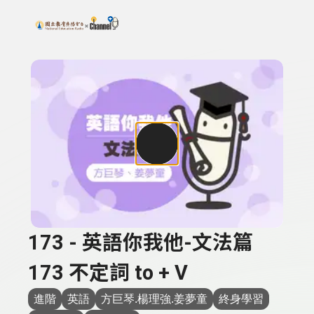
搜尋關鍵字：可輸入節目名稱、主持人或關鍵字
上方功能區塊
173 - 英語你我他-文法篇
173 不定詞 to + V
進階
英語
方巨琴.楊理強.姜夢童
終身學習