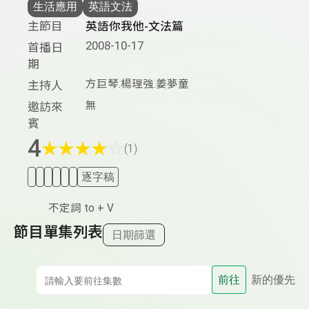
生活應用
英語文法
主節目
英語你我他-文法篇
2008-10-17
首播日
期
方巨琴.楊理強.姜夢童
主持人
無
邀訪來
賓
4
★
★
★
★
☆
(1)
逐字稿
不定詞 to + V
節目單集列表
日期篩選
前往
新的優先