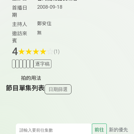
2008-09-18
首播日
期
鄭安住
主持人
無
邀訪來
賓
4
★
★
★
★
☆
(1)
逐字稿
拍的用法
節目單集列表
日期篩選
前往
新的優先