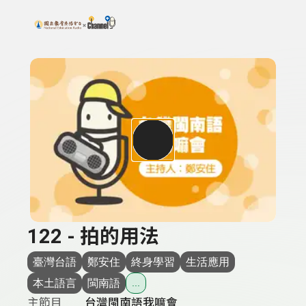
搜尋關鍵字：可輸入節目名稱、主持人或關鍵字
上方功能區塊
122 - 拍的用法
臺灣台語
鄭安住
終身學習
生活應用
本土語言
閩南語
...
主節目
台灣閩南語我嘛會