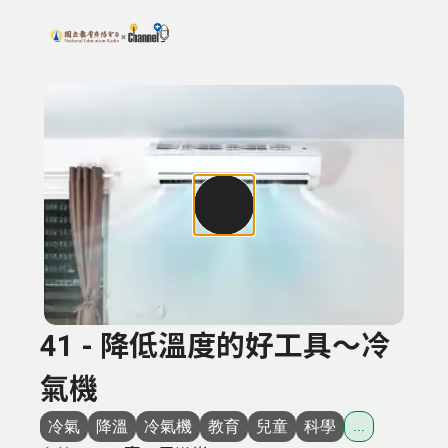
搜尋關鍵字：可輸入節目名稱、主持人或關鍵字
上方功能區塊
41 - 降低溫度的好工具～冷
氣機
冷氣
降溫
冷氣機
教育
兒童
科學
...