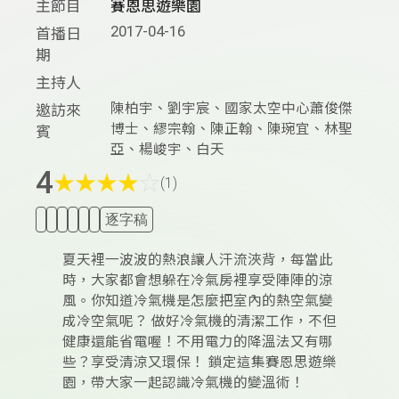
主節目
賽恩思遊樂園
2017-04-16
首播日
期
主持人
陳柏宇、劉宇宸、國家太空中心蕭俊傑
邀訪來
博士、繆宗翰、陳正翰、陳琬宜、林聖
賓
亞、楊峻宇、白天
4
★
★
★
★
☆
(1)
逐字稿
夏天裡一波波的熱浪讓人汗流浹背，每當此
時，大家都會想躲在冷氣房裡享受陣陣的涼
風。你知道冷氣機是怎麼把室內的熱空氣變
成冷空氣呢？ 做好冷氣機的清潔工作，不但
健康還能省電喔！不用電力的降溫法又有哪
些？享受清涼又環保！ 鎖定這集賽恩思遊樂
園，帶大家一起認識冷氣機的變溫術！