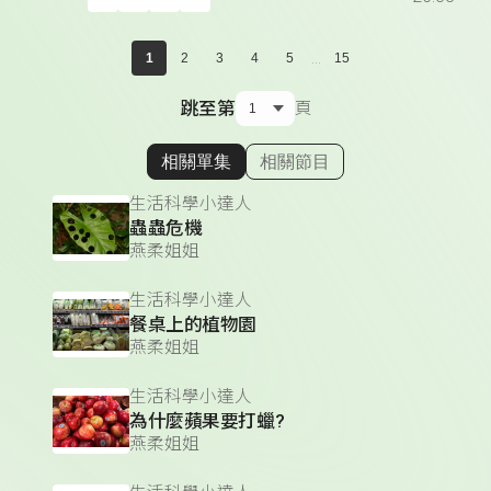
...
1
2
3
4
5
15
跳至第
頁
相關單集
相關節目
顯示相關單集
生活科學小達人
蟲蟲危機
燕柔姐姐
生活科學小達人
餐桌上的植物園
燕柔姐姐
生活科學小達人
為什麼蘋果要打蠟?
燕柔姐姐