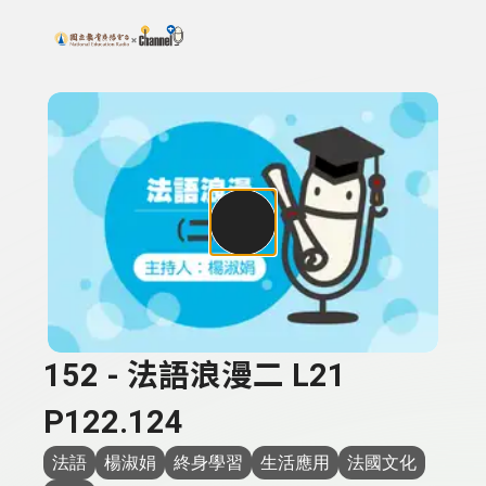
搜尋關鍵字：可輸入節目名稱、主持人或關鍵字
上方功能區塊
152 - 法語浪漫二 L21
P122.124
法語
楊淑娟
終身學習
生活應用
法國文化