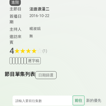
進階
主節目
法語浪漫二
2016-10-22
首播日
期
楊淑娟
主持人
無
邀訪來
賓
4
★
★
★
★
☆
(1)
逐字稿
節目單集列表
日期篩選
前往
新的優先