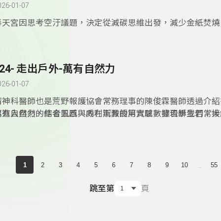
塊土地的過去與未來。
026-01-07
­奉天宮因思考空汙議題，決定從減碳思維出發，減少金紙焚
教育，依「道法自然、尊天敬地」思想凝聚眾人力量，尊重自
境，讓自然資源與生命得以生生不息，永續發展。因此申請環
場所，透過走讀與文化，結合聯合˙國永續指標，讓宗廟文化
324- 走出戶外-萬有自然力
026-01-07
精神科醫師也是荒野報護協會常務理事的陳俊霖醫師透過介紹
眾進入自然，結合五感與內在沉澱的第六感，發現學生若常接
萬有自然力的作者凱西．威利斯教授用實驗數據告訴我們：大
於身心與學業成就都有明顯的幫助。
形式存在於生活周遭，我們只要掌握簡單的概念，便能輕鬆把
安排進生活裡。從視覺、顏色、香氣、聲音、花朵、微生物、
題劃分，作者將科學研究與數據轉化為易於理解的內容，以親
的文字，分享自然如何成為我們身心健康的隱形良藥，也鼓勵
...
1
2
3
4
5
6
7
8
9
10
55
試，或許只是更換氣味、放置盆栽，甚至換個上班路線，便有
然的療癒力，重整身心。
跳至第
頁