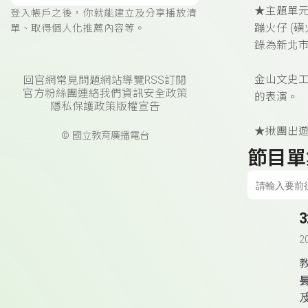
★主題單
登入帳戶之後，你就能建立及分享播放清
蹦火仔
(
磺
單、取得個人化推薦內容等。
錄為新北
金山文史
回官網
常見問題
網站導覽
RSS訂閱
官方粉絲團
連絡我們
資訊安全政策
的表演。
隱私保護政策
版權宣告
★揪團出
© 國立教育廣播電台
節目單
2