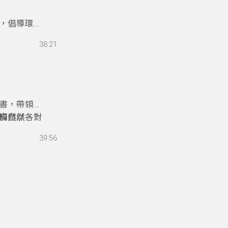
燒，倡導環境
然，愛護環
38:21
境教育設施
變得有趣。
書，帶領聽
觸自然，對
自然以各種
「自然力」
39:56
土壤等做主
切帶點詼諧
我們多多嘗
機會透過自