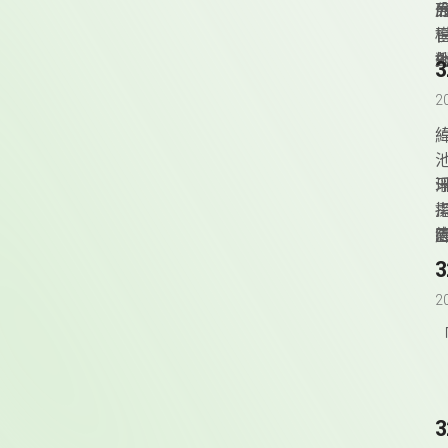
2
緯
v
2