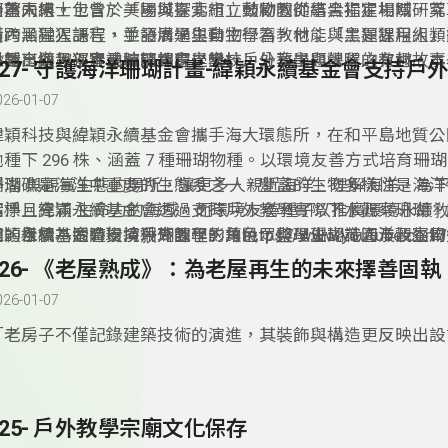
展望未來。
分為兩組，包含：「場域探索組」鼓勵教師結合指定場域，萃
而蕭人博士士曾於美國與臺北市立動物園從事黑猩猩相關研究
習內涵融入課程，並發展學生自主學習教材；「主題課程組」
橫跨黑猩猩語言、手語溝通與動物行為，他能與黑猩猩用人類
外教育納入部定或校訂課程之學校，分享主題課程之教材。本
對話，與黑猩猩長時間相處，設計戶外教學與營隊的有趣故事
揪團出遊趣：春池玻璃教育學堂
327- 守護海洋珊瑚計畫-緯穎永續基金會支持戶
作品中，「擇優」協助彙編出版，增進戶外教育之推動效益。
026-01-07
­緯穎科技與緯穎永續基金會攜手海大環態所，在和平島地質
池種下 296 株、涵蓋 7 種珊瑚物種。以環境友善方式培育珊
浮潛 與觀賞生態的場所，讓更多人親近海洋、理解海洋，為
珊瑚礁是海洋中重要的生態系之一，豐富的生物多樣性是海洋
潔淨且充滿 生命力的海域。而環境友善種子以推廣環境永續
指標。緯穎永續基金會透過支持戶外教學實際下水觀察珊瑚，
志，目標為透過環境敎育課程，讓⺠眾與學生認識海洋及生物
園的樣貌，同時扮演珊瑚園丁的角色，整理珊瑚花園及觀察周
穎永續基金會支持戶外教學影片https://www.youtube.com/w
値，並引發他們對自身與環境之間關係的深刻反思。因此特別
記錄生態數據，培養觀察與保育技能。探索白化現象成因及對
=zeRtyYwAcMA
326- 《老屋熟成》：為老屋再生的未來擇善固執
創研發帶學生下海實際看到珊瑚的課程。
過程中，反思自己的生活方式對海洋的影響，學習如何守護這
026-01-07
園，並付出行動守護海洋。
­「老房子不僅記錄建築技術的演進，其裝飾與構造更反映出
使用者的身分與時代背景，形塑出島嶼多樣而獨特的人文風貌。
《老屋熟成》全臺屋齡超過 50 年的住宅已逾百萬棟，這些老
築，更是城市的記憶。因此透過修復老屋，找回人與建築的連
325- 戶外教學宗廟文化保存
與人的關係，並透過一場場的訪談與解說活動，帶領親子與學