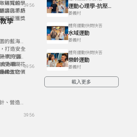
取場域的學
，研究領域
39:56
運動心理學-抗壓憂鬱&領導創意
邀請已將戶
語言與手語
姜義村
署將從獲獎
。
外教學
體育運動快問快答
水域運動
姜義村
公園的藍海水
瑚，打造安全
體育運動快問快答
下一代守護
健康的重要
樂齡運動
敎育為職
感受珊瑚花
39:56
姜義村
多樣性之價
邊的生物，
atch?
與基金會共
生態威脅的
載入更多
片珊瑚花
設計、營造與
」 ——
39:56
屋不僅是建
結，拉近人
生更認識這