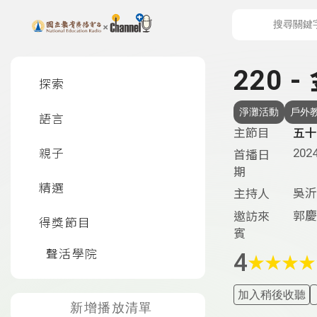
上方功能區塊
左側邊選單
220
探索
淨灘活動
戶外
語言
主節目
五十
2024
親子
首播日
期
精選
吳沂
主持人
郭慶
邀訪來
得獎節目
賓
聲活學院
4
★
★
★
★
加入稍後收聽
新增播放清單