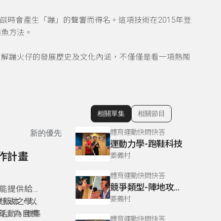
燄時會產生「蹦」的聲響而得名。這項技術在
2015
年登
捕魚方法。
了解蹦火仔的發展歷史及文化內涵，不僅僅是看一項熱鬧
相關單集
相關節目
顯示相關單集
體育運動快問快答
新的優先
運動力學-跑鞋科技
作計畫
姜義村
體育運動快問快答
競爭類型-陣地攻守型運動
能提供給家
姜義村
 版本，以
想法之學校
育」為目標
活動。徵集
體育運動快問快答