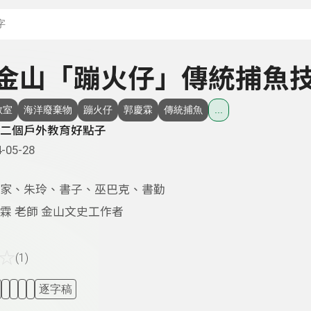
搜尋關鍵字：可輸入節
 - 金山「蹦火仔」傳統捕魚
教室
海洋廢棄物
蹦火仔
郭慶霖
傳統捕魚
...
二個戶外教育好點子
-05-28
家、朱玲、書子、巫巴克、書勤
霖 老師 金山文史工作者
☆
(1)
逐字稿