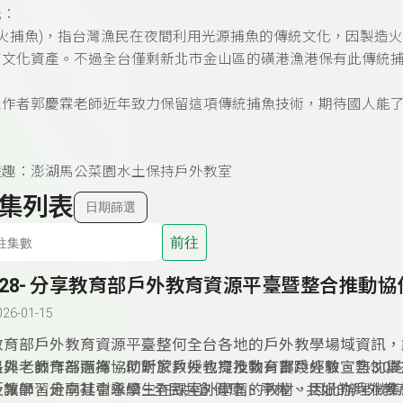
元：
火捕魚
)
，指台灣漁民在夜間利用光源捕魚的傳統文化，因製造火
市文化資產
。不過全台僅剩新北市金山區
的磺港漁港
保有此傳統
工作者郭慶霖老師近年致力保留這項傳統捕魚技術，期待國人能
遊趣：澎湖馬公菜園水土保持戶外教室
集列表
日期篩選
前往
328- 分享教育部戶外教育資源平臺暨整合推動協
026-01-15
教育部戶外教育資源平臺整何全台各地的戶外教學場域資訊，
長與老師作為選擇。何昕家教授也提及教育部戶外教宣言3.0的
另外，教育部而為協助對於戶外教育推動有實踐經驗、熱忱與
「讓學習走向社會永續—全民共創健康、平權、共好的戶外教
及教師，分享其引導學生在課室外學習的教材，因此辦理徵集