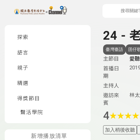
上方功能區塊
左側邊選單
24 
探索
臺灣臺語
囝仔
語言
主節目
愛聽
2019
親子
首播日
期
精選
主持人
林太
邀訪來
得獎節目
賓
聲活學院
4
★
★
★
★
加入稍後收聽
新增播放清單