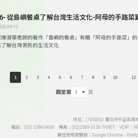
56- 從島嶼餐桌了解台灣生活文化-阿母的手路菜
025-09-12
從陳淑華老師的著作
「
島嶼的餐桌
」有關「
阿母的手路菜
」
的
來了解台灣常民的生活文化
...
1
2
3
4
5
6
7
8
9
10
12
跳至第
頁
地址：(100052) 臺北市中正區南
電話：(02) 2388-0600 傳真：(02)2389-3126 TANET VOIP：991
最佳使用瀏覽器：Google Chrome、Firefox、