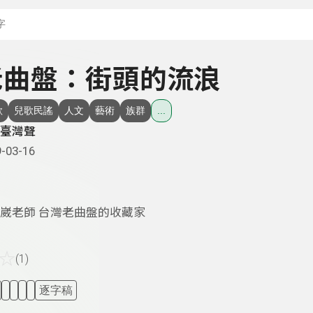
搜尋關鍵字：可輸入節
- 老曲盤：街頭的流浪
歌
兒歌民謠
人文
藝術
族群
...
臺灣聲
-03-16
崴老師 台灣老曲盤的收藏家
☆
(1)
逐字稿