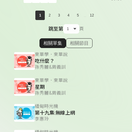
...
1
2
3
4
5
12
跳至第
頁
相關單集
相關節目
顯示相關單集
柬單學．柬單說
吃什麼？
孫秀麗&周義訓
柬單學．柬單說
星期
孫秀麗&周義訓
緬甸時光機
第十九集:無線上網
李惠玲