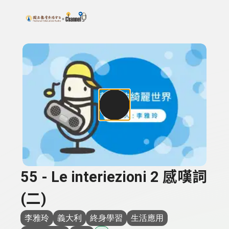
搜尋關鍵字：可輸入節目名稱、主持人或關鍵字
上方功能區塊
55 - Le interiezioni 2 感嘆詞
(二)
李雅玲
義大利
終身學習
生活應用