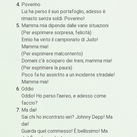
Poverino
Lui ha perso il suo portafoglio, adesso è
rimasto senza soldi. Poverino!
Mamma mia dipende dalle varie situazioni
(Per esprimere sorpresa, felicità)
Ennio ha vinto il campionato di Judo!
Mamma mia!
(Per esprimere malcontento)
Domani c’è sciopero dei treni, mamma mia!
(Per esprimere la paura)
Poco fa ho assistito a un incidente stradale!
Mamma mia!
Oddio
Oddio! Ho perso l’aereo, e adesso come
faccio?
Ma dai!
Sai chi ho incontrato ieri? Johnny Depp! Ma
dai!
Guarda quel commesso! È bellissimo! Ma