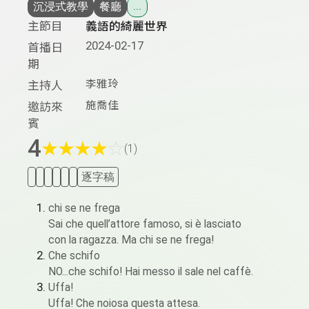
沉浸式教學
餐廳
...
主節目
義語的綺麗世界
2024-02-17
首播日
期
李雅玲
主持人
施喬佳
邀訪來
賓
4
★
★
★
★
☆
(1)
逐字稿
chi se ne frega
Sai che quell’attore famoso, si è lasciato
con la ragazza. Ma chi se ne frega!
Che schifo
NO...che schifo! Hai messo il sale nel caffè.
Uffa!
Uffa! Che noiosa questa attesa.