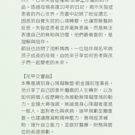
界》，日本失智症權威-齋藤正彥醫師的作
品。透過母親長達20年的日記，揭示失智症
患者的內心世界。而書中記錄了她從遺忘、
困惑到自覺失控的心境轉變，也讓齋藤醫師
反思，失智症患者並非毫無意識，而是無法
表達自己的無助與恐懼，他們最需要的，是
理解與陪伴。
節目也訪問了雨軒媽媽，一位陪伴兩名罕病
孩子成長的母親，由她來分享如何思考與孩
子們一起變老的未來。
【花甲交響曲】
本集邀請到身心障礙聯盟-劉金鐘前理事長，
他分享了自己因意外癱瘓的人生轉折，以及
如何將個人經歷轉化為推動無障礙環境的動
力。金鐘大哥強調，無論是身心障礙者還是
一般人，面對老化與疾病，提早規劃至關重
要。也建議應減輕精神壓力、善用經濟補
助、提升自立能力，並做好醫療、財務與居
住的長遠規劃。