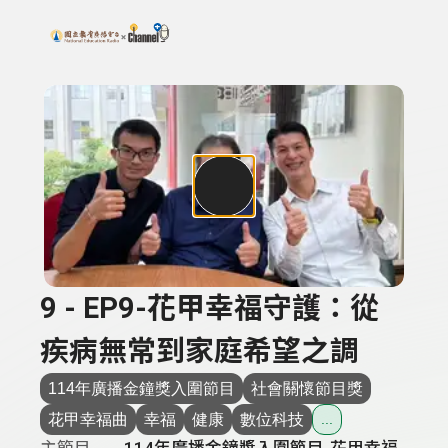
搜尋關鍵字：可輸入節目名稱、主持人或關鍵字
上方功能區塊
9 - EP9-花甲幸福守護：從
疾病無常到家庭希望之調
114年廣播金鐘獎入圍節目
社會關懷節目獎
花甲幸福曲
幸福
健康
數位科技
...
主節目
114年廣播金鐘獎入圍節目-花甲幸福