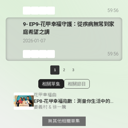
59:56
9- EP9-花甲幸福守護：從疾病無常到家
庭希望之調
2026-01-07
59:56
1
2
3
相關單集
相關節目
顯示相關單集
花甲幸福曲
EP8-花甲幸福指數：測量你生活中的幸福與休閒素養
姜義村 & 徐一騰
無其他相關單集