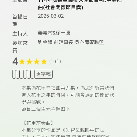
曲(社會關懷節目獎)
2025-03-02
首播日
期
姜義村&徐一騰
主持人
劉金鐘 前理事長 身心障礙聯盟
邀訪來
賓
4
★
★
★
★
☆
(1)
逐字稿
本集為花甲幸福曲第九集，為您介紹當我們
進入花甲之年的時候，可能會遇到的關鍵狀
況與挑戰。
節目三個單元主題如下:
【花甲前奏曲】
本集分享的作品是《失智母親眼中的世