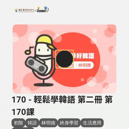
搜尋關鍵字：可輸入節目名稱、主持人或關鍵字
上方功能區塊
170 - 輕鬆學韓語 第二冊 第
170課
初階
韓語
林明德
終身學習
生活應用