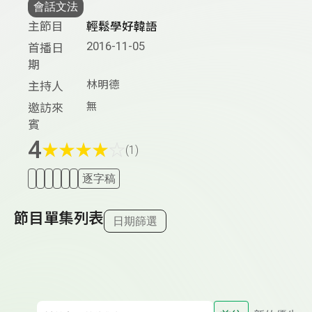
會話文法
主節目
輕鬆學好韓語
2016-11-05
首播日
期
林明德
主持人
無
邀訪來
賓
4
★
★
★
★
☆
(1)
逐字稿
節目單集列表
日期篩選