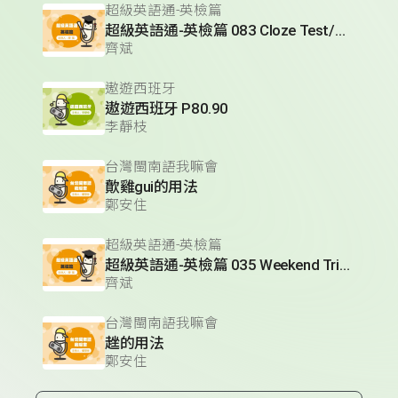
超級英語通-英檢篇
超級英語通-英檢篇 083 Cloze Test/段落填空-13
齊斌
遨遊西班牙
遨遊西班牙 P80.90
李靜枝
台灣閩南語我嘛會
歕雞gui的用法
鄭安住
超級英語通-英檢篇
超級英語通-英檢篇 035 Weekend Trip- 週末旅遊
齊斌
台灣閩南語我嘛會
趖的用法
鄭安住