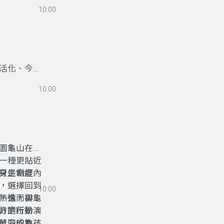
10:00
活化、今秋
與青年力量
10:00
、地方實作
是真正走進
園龜山在地
一種更貼近
只是制度內
身生命經驗
，選擇回到
10:00
，進而與龜
熱情，卻受
方的行動。
計室所扮演
社區成為孩
單向的教