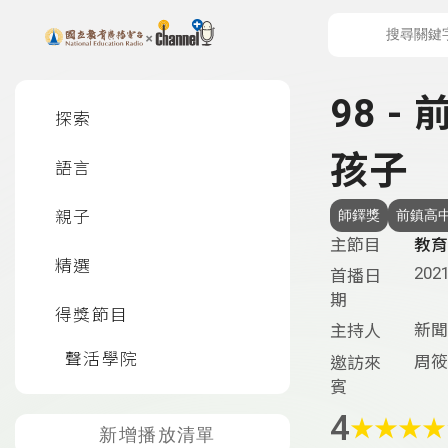
上方功能區塊
左側邊選單
98 
探索
孩子
語言
親子
師鐸獎
前鎮高
主節目
教育
精選
2021
首播日
期
得獎節目
新聞
主持人
聲活學院
周筱
邀訪來
賓
4
★
★
★
★
新增播放清單