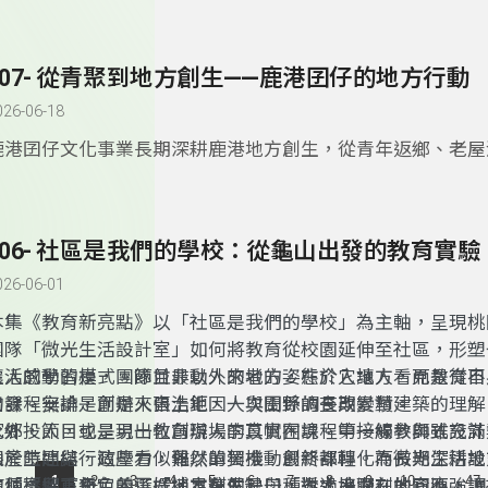
落的連結。
307- 從青聚到地方創生——鹿港囝仔的地方行動
026-06-18
鹿港囝仔文化事業長期深耕鹿港地方創生，從青年返鄉、老屋
藝術節，到地方生活與青年培力等行動，都讓人看見地方文化
結合的可能性。尤其在「青聚點」相關計畫中，透過實際走讀
與青年交流，讓更多年輕人理解「地方創生」不只是口號，而
306- 社區是我們的學校：從龜山出發的教育實驗
地方生活的一種方式。
026-06-01
本集《教育新亮點》以「社區是我們的學校」為主軸，呈現桃
團隊「微光生活設計室」如何將教育從校園延伸至社區，形塑
生活的學習模式。節目最動人的地方，在於它讓人看見教育不
讓人感動的是，團隊並非以外來者的姿態介入地方，而是從自
的課程安排，而是來自土地、人與關係的長期累積。
出發。無論是創辦人張浩鉅因一次田野調查改變對建築的理解
家鄉投入，或是另一位創辦人李苡帆在課程中接觸參與式設計
此外，節目也呈現出教育現場的真實困境。第一線教師雖充滿
山產生連結，這些看似偶然的契機，最終都轉化為長期深耕地
限於時間與行政壓力，難以單獨推動創新課程。而微光生活設
...
1
2
3
4
5
6
7
8
9
10
47
這種「留下來」的選擇，本身就是一種對土地深刻的回應。
的「橋樑」角色，正好補足這個缺口，透過串聯在地資源，讓
這個案例重新定義了「地方創生」與「人才培力」。它不強調