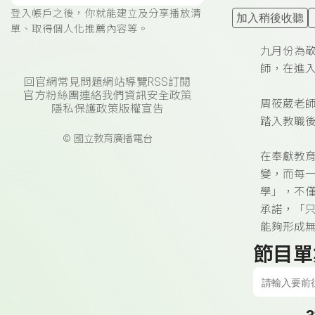
登入帳戶之後，你就能建立及分享播放清
加入稍後收聽
單、取得個人化推薦內容等。
九月份為
師，在進
回官網
常見問題
網站導覽
RSS訂閱
官方粉絲團
連絡我們
資訊安全政策
周筱葳老
隱私保護政策
版權宣告
踏入教職
© 國立教育廣播電台
在奉獻教
變，而每
學」，不
承諾，「
能夠形成
節目單