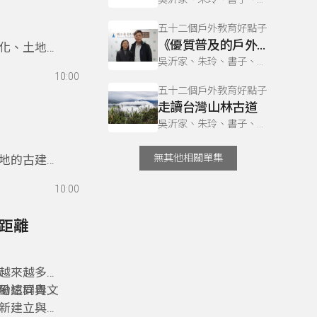
五十二個戶外教育好點子
《優質普及的戶外教育》
化、土地情
吳沂家、朱玲、書子、巫巴克、書勤
」的恥辱，
10:00
五十二個戶外教育好點子
走讀台灣山林古道
吳沂家、朱玲、書子、巫巴克、書勤
無其他相關單集
地的古建築
國中小學合
10:00
才。
的距離
越來越多的
份認同與文
勵這群青年
新建立與部