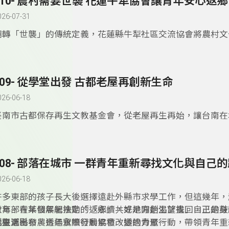
310- 農村需要世襲 花蓮牛犁協會讓青年安心返鄉
026-07-31
翻轉「世襲」的傳統定義，花蓮縣牛犁社區交流協會將農村文
感及在地事業「代代相傳」，讓「返鄉務農」不再是「混不好
而是「為家鄉盡心力」的榮耀。
309- 從學堂出發 古都老屋再創新生命
026-06-18
臺南市古都保存再生文教基金會，從老屋再生再始，讓台南在
重獲新生命，如今基金會希望將這份使命向下延伸，和在地的
作，希望讓學生認識老屋的價值及意義，同時培養新一代的人
308- 部落在城市 一群青年重新尋找文化與自己
026-06-18
許多東部的孩子長大後選擇遠赴外縣市求學工作，但這幾年，
青年，在某個年紀決定「返鄉」，或是開始渴望找回自己的身
教育部青年發展署推動的「永續共好地方創生計畫」，正是鼓
化根源。
從生活出發，透過實際行動累積改變的力量。
而臺東縣布農青年永續發展協會，透過青聚行動，帶領青年重