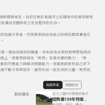
獲得師鐸獎肯定，目前任教於高雄市立前鎮高中的周筱葳老
歲就讀幼兒園時就立定並堅持的志向。
新的知識分享者，而筱葳老師說他自己的叛逆期其實是在
刻。
都是一個自我檢核的機會，有系統地去爬梳教學歷程與改
條路上，筱葳老師相信「教育」就是改變的動力，「教
變動的符應能力與解決問題能力，筱葳老師更對自己許下
透過不斷分享與陪伴，進而形成一股支持的力量，教育就
相關單集
相關節目
顯示相關單集
五十二個戶外教育好點子
新的優先
國教署109年特優教案-新竹光武國中「空中的島嶼」
吳沂家、朱玲、書子、巫巴克、書勤