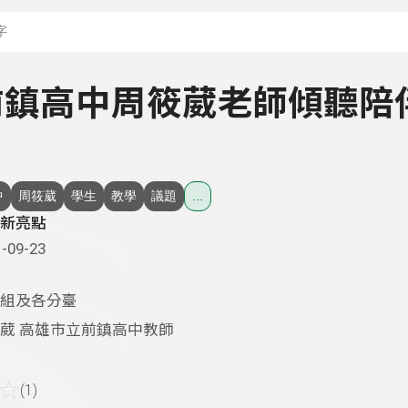
搜尋關鍵字：可輸入節
- 前鎮高中周筱葳老師傾聽陪
中
周筱葳
學生
教學
議題
...
新亮點
-09-23
組及各分臺
葳 高雄市立前鎮高中教師
☆
(1)