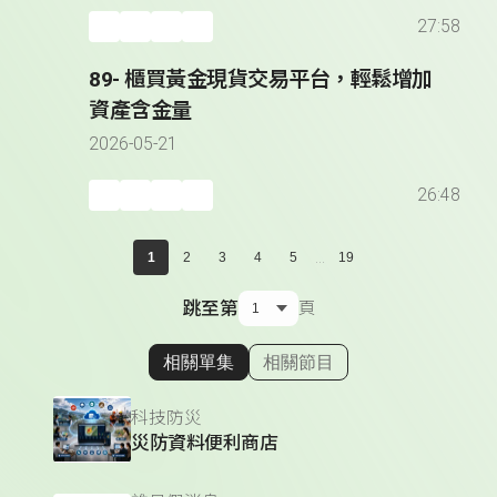
27:58
89- 櫃買黃金現貨交易平台，輕鬆增加
資產含金量
2026-05-21
26:48
...
1
2
3
4
5
19
跳至第
頁
相關單集
相關節目
顯示相關單集
科技防災
災防資料便利商店