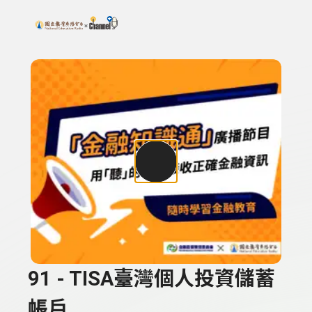
搜尋關鍵字：可輸入節目名稱、主持人或關鍵字
上方功能區塊
91 - TISA臺灣個人投資儲蓄
帳戶