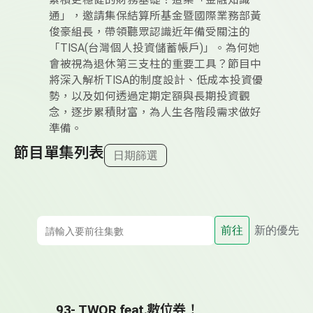
累積更穩健的財務基礎？這集「金融知識
通」，邀請集保結算所基金暨國際業務部黃
俊豪組長，帶領聽眾認識近年備受關注的
「TISA(台灣個人投資儲蓄帳戶)」。為何她
會被視為退休第三支柱的重要工具？節目中
將深入解析TISA的制度設計、低成本投資優
勢，以及如何透過定期定額與長期投資觀
念，逐步累積財富，為人生各階段需求做好
準備。
節目單集列表
日期篩選
前往
新的優先
93- TWQR feat.數位券！