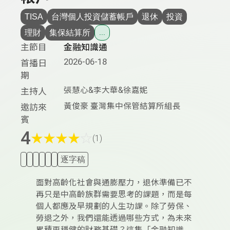
TISA
台灣個人投資儲蓄帳戶
退休
投資
理財
集保結算所
...
主節目
金融知識通
2026-06-18
首播日
期
張慧心&李大華&徐嘉妮
主持人
黃俊豪 臺灣集中保管結算所組長
邀訪來
賓
4
★
★
★
★
☆
(1)
逐字稿
面對高齡化社會與通膨壓力，退休準備已不
再只是中高齡族群需要思考的課題，而是每
個人都應及早規劃的人生功課。除了勞保、
勞退之外，我們還能透過哪些方式，為未來