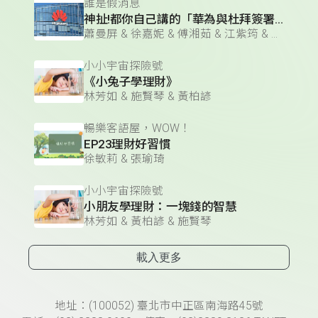
誰是假消息
神扯!都你自己講的「華為與杜拜簽署巨額的5G合同，杜拜國王免費送廣告」？
蕭曼屏 & 徐嘉妮 & 傅湘茹 & 江紫筠 & 歐啦
小小宇宙探險號
《小兔子學理財》
林芳如 & 施賢琴 & 黃柏諺
暢樂客語屋，WOW！
EP23理財好習慣
徐敏莉 & 張瑜琦
小小宇宙探險號
小朋友學理財：一塊錢的智慧
林芳如 & 黃柏諺 & 施賢琴
載入更多
頁尾資訊
地址：(100052) 臺北市中正區南海路45號