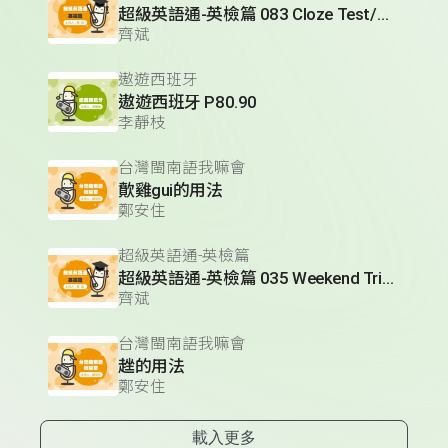
超級英語通-英檢篇 083 Cloze Test/段落填空-13
齊斌
遨遊西班牙
遨遊西班牙 P80.90
李靜枝
台灣閩南語我嘛會
歕雞gui的用法
鄭安住
超級英語通-英檢篇
超級英語通-英檢篇 035 Weekend Trip- 週末旅遊
齊斌
台灣閩南語我嘛會
趖的用法
鄭安住
載入更多