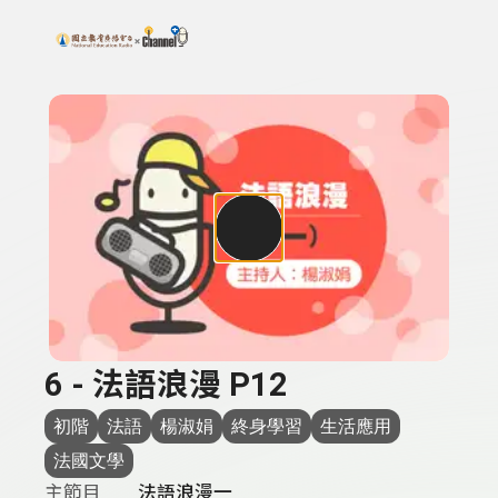
搜尋關鍵字：可輸入節目名稱、主持人或關鍵字
上方功能區塊
6 - 法語浪漫 P12
初階
法語
楊淑娟
終身學習
生活應用
法國文學
主節目
法語浪漫一