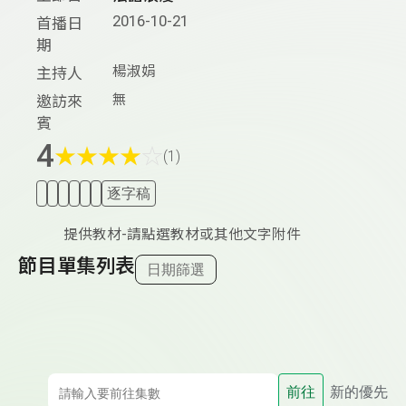
2016-10-21
首播日
期
楊淑娟
主持人
無
邀訪來
賓
4
★
★
★
★
☆
(1)
逐字稿
提供教材-請點選教材或其他文字附件
節目單集列表
日期篩選
前往
新的優先