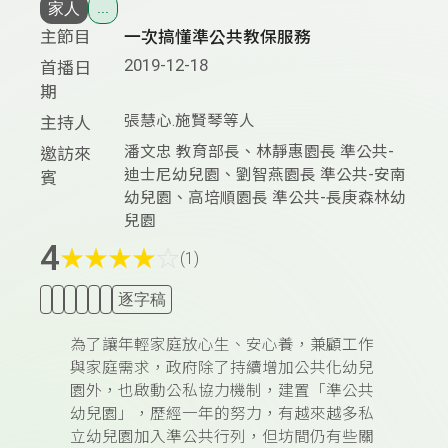
家人
...
主節目
一次搞懂準公共教保服務
2019-12-18
首播日
期
張慧心.施賢琴等人
主持人
潘文忠 教育部長、林靜惠園長 準公共-
邀訪來
迪士尼幼兒園、劉智燕園長 準公共-安南
賓
幼兒園、高培順園長 準公共-長庚森林幼
兒園
4
★
★
★
★
☆
(1)
逐字稿
為了讓年輕家庭放心生、安心養，兼顧工作
與家庭需求，政府除了持續增加公共化幼兒
園外，也啟動公私協力機制，建置「準公共
幼兒園」，歷經一年的努力，有越來越多私
立幼兒園加入準公共行列，但坊間仍有些關