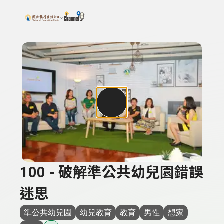
搜尋關鍵字：可輸入節目名稱、主持人或關鍵字
上方功能區塊
100 - 破解準公共幼兒園錯誤
迷思
準公共幼兒園
幼兒教育
教育
男性
想家