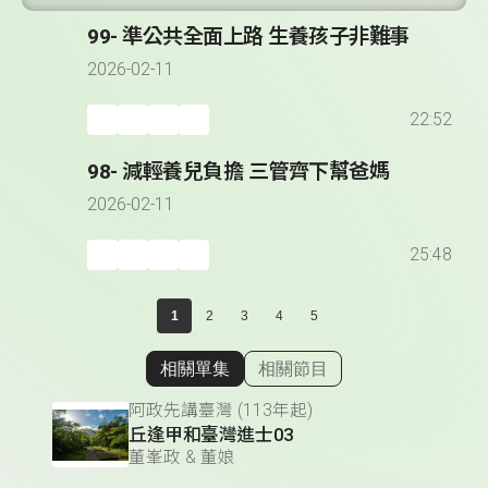
99- 準公共全面上路 生養孩子非難事
2026-02-11
22:52
98- 減輕養兒負擔 三管齊下幫爸媽
2026-02-11
25:48
1
2
3
4
5
相關單集
相關節目
顯示相關單集
阿政先講臺灣 (113年起)
丘逢甲和臺灣進士03
董峯政 & 董娘