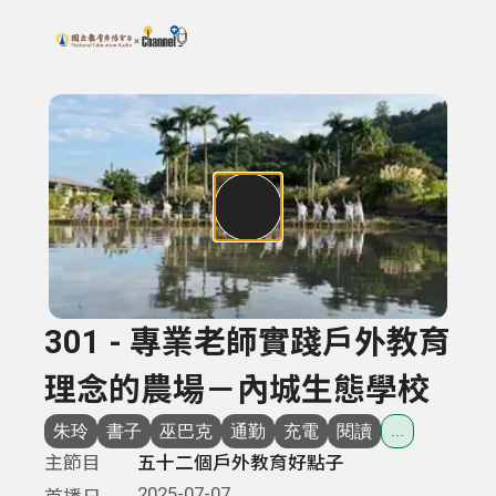
搜尋關鍵字：可輸入節目名稱、主持人或關鍵字
上方功能區塊
301 - 專業老師實踐戶外教育
理念的農場－內城生態學校
朱玲
書子
巫巴克
通勤
充電
閱讀
...
主節目
五十二個戶外教育好點子
2025-07-07