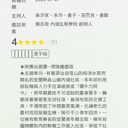
首播日
期
吳沂家、朱玲、書子、巫巴克、書勤
主持人
賴志政 內城生態學校 創辦人
邀訪來
賓
4
★
★
★
★
☆
(1)
逐字稿
★揪團出遊趣--德陽艦園區
★主題單元--有著源出自雪山的純淨水質而
聞名的宜蘭縣員山鄉內城社區，多年前利用
耕耘機與人力手拉車組裝成「鐵牛力阿
卡」，將早期農民不可或缺的農事幫手，轉
變成載著遊客走訪社區、最接地氣的交通工
具，不僅帶起了休閒農業風潮，也讓老化的
農村找回發展生機，吸引不少青年回流。一
位擁有教育專長的宜蘭青年賴志政，幾年前
離開體制內的教職工作進入社區，承租下社