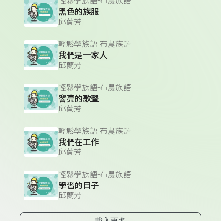
輕鬆學族語-布農族語
黑色的族服
邱蘭芳
輕鬆學族語-布農族語
我們是一家人
邱蘭芳
輕鬆學族語-布農族語
響亮的歌聲
邱蘭芳
輕鬆學族語-布農族語
我們在工作
邱蘭芳
輕鬆學族語-布農族語
學習的日子
邱蘭芳
載入更多